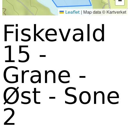
−
|
Map data © Kartverket
Leaflet
Fiskevald
15 -
Grane -
Øst - Sone
2