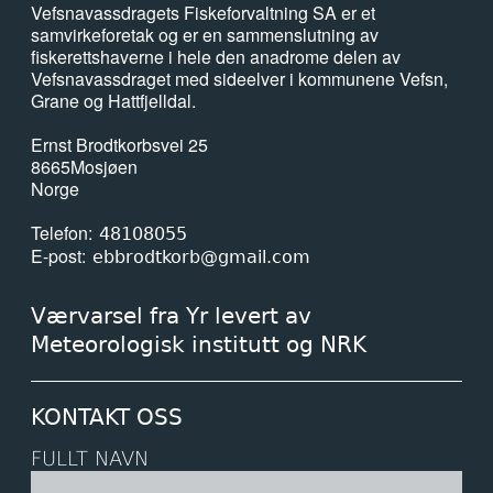
Vefsnavassdragets Fiskeforvaltning SA er et
samvirkeforetak og er en sammenslutning av
fiskerettshaverne i hele den anadrome delen av
Vefsnavassdraget med sideelver i kommunene Vefsn,
Grane og Hattfjelldal.
Ernst Brodtkorbsvei 25
8665
Mosjøen
Norge
Telefon
48108055
E-post
ebbrodtkorb@gmail.com
Værvarsel fra Yr levert av
Meteorologisk institutt og NRK
KONTAKT OSS
FULLT NAVN