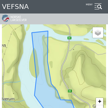
Hopp
VEFSNA
MENY
til
hovedinnhold
+