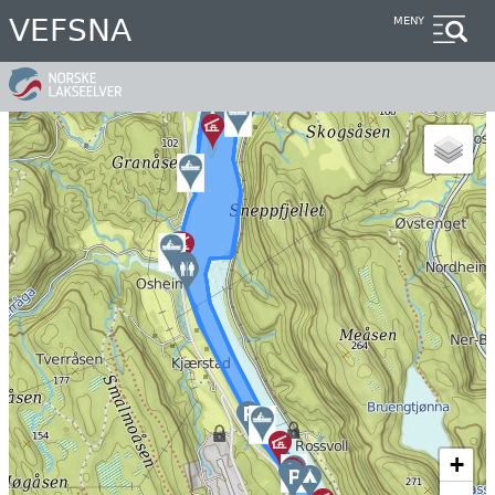
Hopp
VEFSNA
MENY
til
hovedinnhold
+