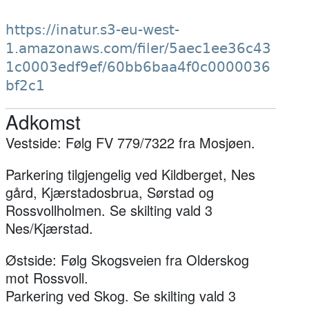
https://inatur.s3-eu-west-
1.amazonaws.com/filer/5aec1ee36c43
1c0003edf9ef/60bb6baa4f0c0000036
bf2c1
Adkomst
Vestside: Følg FV 779/7322 fra Mosjøen.
Parkering tilgjengelig ved Kildberget, Nes
gård, Kjærstadosbrua, Sørstad og
Rossvollholmen. Se skilting vald 3
Nes/Kjærstad.
Østside: Følg Skogsveien fra Olderskog
mot Rossvoll.
Parkering ved Skog. Se skilting vald 3