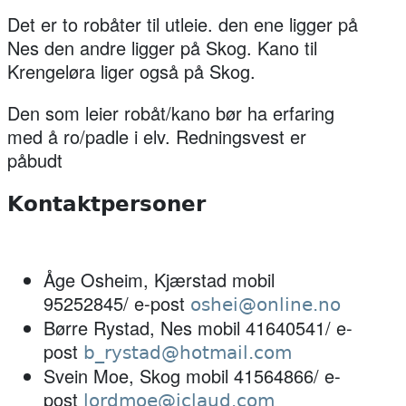
Det er to robåter til utleie. den ene ligger på
Nes den andre ligger på Skog. Kano til
Krengeløra liger også på Skog.
Den som leier robåt/kano bør ha erfaring
med å ro/padle i elv. Redningsvest er
påbudt
Kontaktpersoner
Åge Osheim, Kjærstad mobil
95252845/ e-post
oshei@online.no
Børre Rystad, Nes mobil 41640541/ e-
post
b_rystad@hotmail.com
Svein Moe, Skog mobil 41564866/ e-
post
lordmoe@iclaud.com