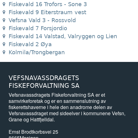
Fiskevald 16 Trofors - Sone 3
Fiskevald 9 Eiterstraum vest
Vefsna Vald 3 - Rossvold
Fiskevald 7 Forsjordio
Fiskevald 14 Valstad, Valryggen og Lien
Fiskevald 2 Øya
Kolmila/Trongbergan
VEFSNAVASSDRAGETS
FISKEFORVALTNING SA
Vefsnavassdragets Fiskeforvaltning SA er et
samvirkeforetak og er en sammenslutning av
fiskerettshaverne i hele den anadrome delen av
Vefsnavassdraget med sideelver i kommunene Vefsn,
Grane og Hattfjelldal.
Ernst Brodtkorbsvei 25
8665
Mosjøen