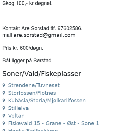
Skog 100,- kr døgnet.
Kontakt Are Sørstad tlf. 97602586.
mail
are.sorstad@gmail.com
Pris kr. 600/døgn.
Båt ligger på Sørstad.
Soner/Vald/Fiskeplasser
Strendene/Tuvneset
Storfossen/Fløtnes
Kubåsia/Storia/Mjølkarlifossen
Stillelva
Veltan
Fiskevald 15 - Grane - Øst - Sone 1
Høglia/Fjellbekkmo