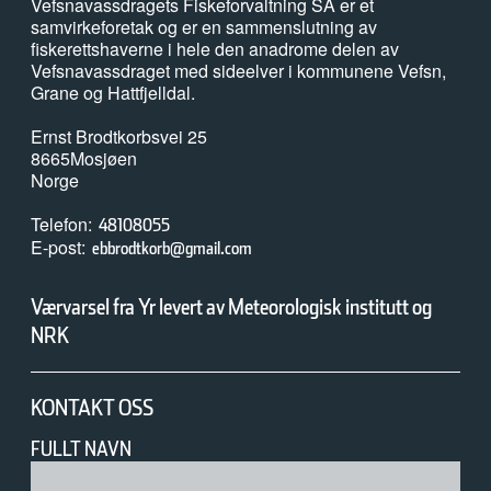
Vefsnavassdragets Fiskeforvaltning SA er et
samvirkeforetak og er en sammenslutning av
fiskerettshaverne i hele den anadrome delen av
Vefsnavassdraget med sideelver i kommunene Vefsn,
Grane og Hattfjelldal.
Ernst Brodtkorbsvei 25
8665
Mosjøen
Norge
Telefon
48108055
E-post
ebbrodtkorb@gmail.com
Værvarsel fra Yr levert av Meteorologisk institutt og
NRK
KONTAKT OSS
FULLT NAVN