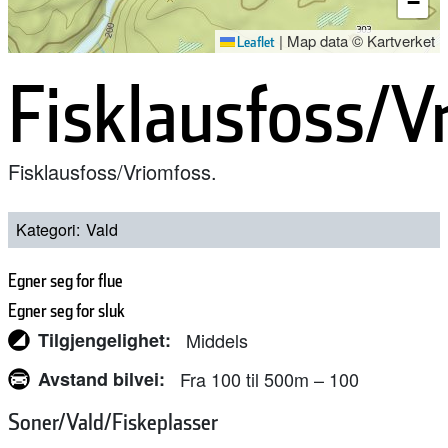
−
|
Map data © Kartverket
Leaflet
Fisklausfoss/V
Fisklausfoss/Vriomfoss.
Kategori
Vald
Egner seg for flue
Egner seg for sluk
Tilgjengelighet
Middels
Avstand bilvei
Fra 100 til 500m – 100
Soner/Vald/Fiskeplasser