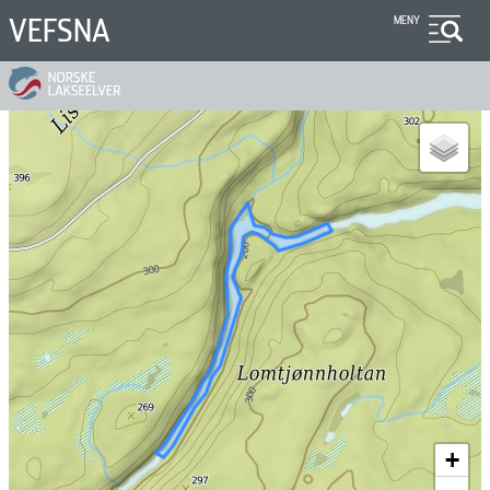
Hopp
VEFSNA
MENY
til
hovedinnhold
+