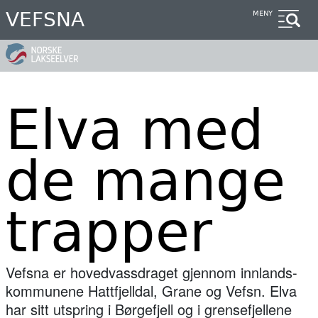
Hopp
VEFSNA
MENY
til
hovedinnhold
Elva med
de mange
trapper
Vefsna er hovedvassdraget gjennom innlands-
kommunene Hattfjelldal, Grane og Vefsn. Elva
har sitt utspring i Børgefjell og i grensefjellene