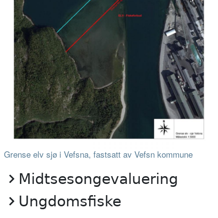
Grense elv sjø i Vefsna, fastsatt av Vefsn kommune
Midtsesongevaluering
Ungdomsfiske