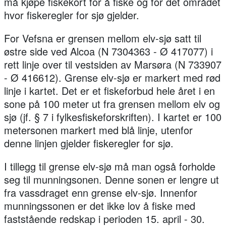
må kjøpe fiskekort for å fiske og for det området
hvor fiskeregler for sjø gjelder.
For Vefsna er grensen mellom elv-sjø satt til
østre side ved Alcoa (N 7304363 - Ø 417077) i
rett linje over til vestsiden av Marsøra (N 733907
- Ø 416612). Grense elv-sjø er markert med rød
linje i kartet. Det er et fiskeforbud hele året i en
sone på 100 meter ut fra grensen mellom elv og
sjø (jf. § 7 i fylkesfiskeforskriften). I kartet er 100
metersonen markert med blå linje, utenfor
denne linjen gjelder fiskeregler for sjø.
I tillegg til grense elv-sjø må man også forholde
seg til munningsonen. Denne sonen er lengre ut
fra vassdraget enn grense elv-sjø. Innenfor
munningssonen er det ikke lov å fiske med
faststående redskap i perioden 15. april - 30.