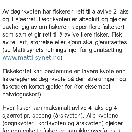
Av døgnkvoten har fiskeren rett til å avlive 2 laks
og 1 sjøørret. Døgnkvoten er absolutt og gjelder
uavhengig av om fiskeren kjøper flere fiskekort
som samlet gir rett til å avlive flere fisker. Fisk
av feil art, størrelse eller kjønn skal gjenutsettes
(se Mattilsynets retningslinjer for gjenutsetting:
)
www.mattilsynet.no
Fiskekortet kan bestemme en lavere kvote enn
fiskereglenes døgnkvote på den strekningen og
fisketiden kortet gjelder for (for eksempel
halvdøgnskort).
Hver fisker kan maksimalt avlive 4 laks og 4
sjøørret pr. sesong (årskvoten). Alle kvotene
(døgnkvoten, kortkvoten og årskvoten) gjelder
for den enkelte fisker og kan ikke overføres til