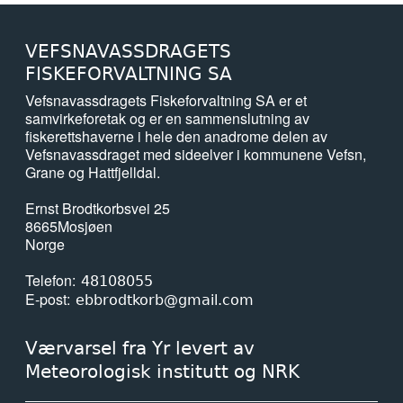
VEFSNAVASSDRAGETS
FISKEFORVALTNING SA
Vefsnavassdragets Fiskeforvaltning SA er et
samvirkeforetak og er en sammenslutning av
fiskerettshaverne i hele den anadrome delen av
Vefsnavassdraget med sideelver i kommunene Vefsn,
Grane og Hattfjelldal.
Ernst Brodtkorbsvei 25
8665
Mosjøen
Norge
Telefon
48108055
E-post
ebbrodtkorb@gmail.com
Værvarsel fra Yr levert av
Meteorologisk institutt og NRK