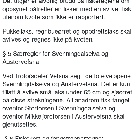
Det utgjør et alvorlig brudd på fiskereglene om
oppsynet påtreffer en fisker med en avlivet fisk
utenom kvote som ikke er rapportert.
Pukkellaks, regnbueørret og oppdrettslaks skal
avlives og regnes ikke på kvoten.
§ 5 Særregler for Svenningdalselva og
Austervefsna
Ved Troforsdeler Vefsna seg i de to elveløpene
Svenningdalselva og Austervefsna. Det er kun
tillatt å avlive små laks under 65 cm og sjøørret
på disse strekningene. All anadrom fisk fanget
ovenfor Storforsen i Svenningdalselva og
ovenfor Mikkeljordforsen i Austervefsna skal
gjenutsettes.
§ 6 Fiskekort og fangstrapportering: