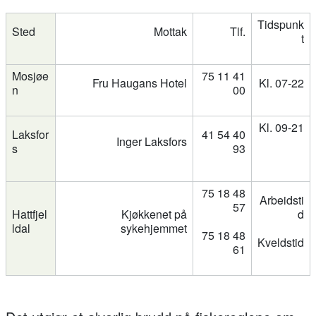
Tidspunk
Sted
Mottak
Tlf.
t
Mosjøe
75 11 41
Fru Haugans Hotel
Kl. 07-22
n
00
Kl. 09-21
Laksfor
41 54 40
Inger Laksfors
s
93
75 18 48
Arbeidsti
57
Hattfjel
Kjøkkenet på
d
ldal
sykehjemmet
75 18 48
Kveldstid
61