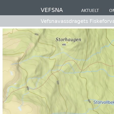
Hopp
til
VEFSNA
AKTUELT
O
hovedinnhold
Vefsnavassdragets Fiskeforv