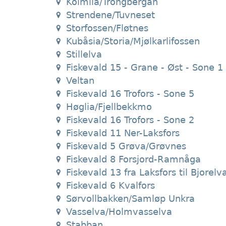
Kolmila/Trongbergan
Strendene/Tuvneset
Storfossen/Fløtnes
Kubåsia/Storia/Mjølkarlifossen
Stillelva
Fiskevald 15 - Grane - Øst - Sone 1
Veltan
Fiskevald 16 Trofors - Sone 5
Høglia/Fjellbekkmo
Fiskevald 16 Trofors - Sone 2
Fiskevald 11 Ner-Laksfors
Fiskevald 5 Grøva/Grøvnes
Fiskevald 8 Forsjord-Ramnåga
Fiskevald 13 fra Laksfors til Bjorelv
Fiskevald 6 Kvalfors
Sørvollbakken/Samløp Unkra
Vasselva/Holmvasselva
Stabban