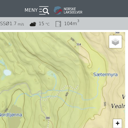
MENY
3
SSØ
1.7
15
104m
m/s
°C
+