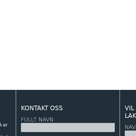
KONTAKT OSS
VIL
LA
FULLT NAVN
A er
NAV