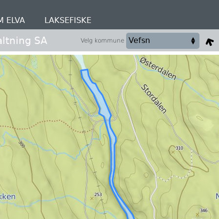
M ELVA
LAKSEFISKE
altning SA
Velg kommune