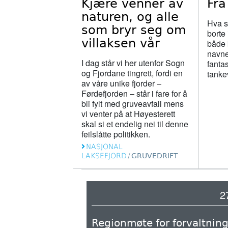
Kjære venner av
Fra
naturen, og alle
Hva sk
som bryr seg om
borte
villaksen vår
både 
navnem
I dag står vi her utenfor Sogn
fantas
og Fjordane tingrett, fordi en
tanke
av våre unike fjorder –
Førdefjorden – står i fare for å
bli fylt med gruveavfall mens
vi venter på at Høyesterett
skal si et endelig nei til denne
feilslåtte politikken.
NASJONAL
LAKSEFJORD
/
GRUVEDRIFT
2
Regionmøte for forvaltnings