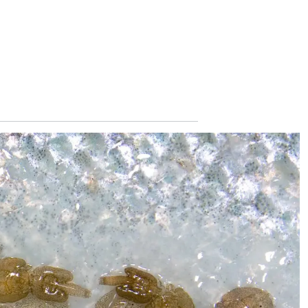
Naturvernforbundet
i Stjørdal og Meråker
arrangerer
naturgledetur på
Hellstranda
07. mai 2026
Årets overvåking av
lakselus er i gang
07. mai 2026
Slik kartlegges
unglaksens
utvandring
06. mai 2026
Norwegian fish
farms polluting
fjords with waste