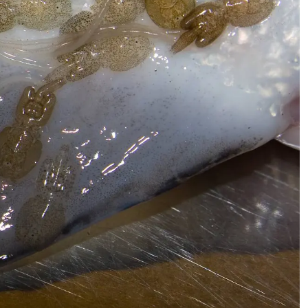
likened to ‘raw
sewage of millions of
people’
04. mai 2026
Nesten 16.000 fisk
ble sortert med
kunstig intelligens i
fjor
04. mai 2026
Pollution incident in
Moray river 'wipes
out' salmon
population
24. april 2026
ESA opnar sak mot
Noreg for
gruvedeponering i