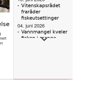
Vitenskapsrådet
fraråder
fiskeutsettinger
lse
04. juni 2026
Vannmangel kveler
g
fisken i mange
nert
en
vassdrag
02. juni 2026
Forskning,
kunnskap, handling
02. juni 2026
Tanaelva: Nesten all
laks dør før de
kommer ut av elva
20. mai 2026