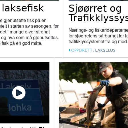
 laksefisk
Sjøørret og
Trafikklyss
 gjenutsette fisk på en
elt i starten av sesongen, før
Nærings- og fiskeridepartem
det i mange elver strengt
for sjøørretens sårbarhet for la
s og hva som må gjenutsettes.
trafikklyssystemet fra og me
e fisk på en god måte.
OPPDRETT
/
LAKSELUS