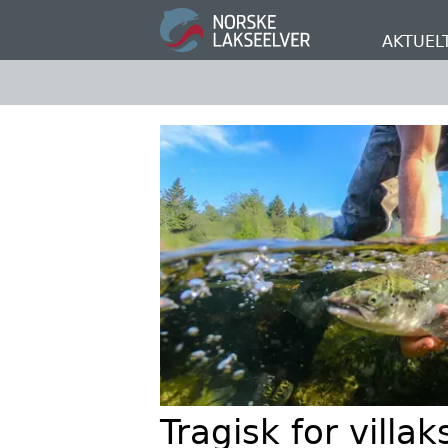
Hopp
til
AKTUEL
hovedinnhold
Tragisk for villa