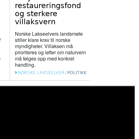
restaureringsfond
og sterkere
villaksvern
Norske Lakseelvers landsmøte
r
stiller klare krav til norske
myndigheter. Villaksen må
prioriteres og løfter om naturvern
e
må følges opp med konkret
handling.
NORSKE LAKSEELVER
/
POLITIKK