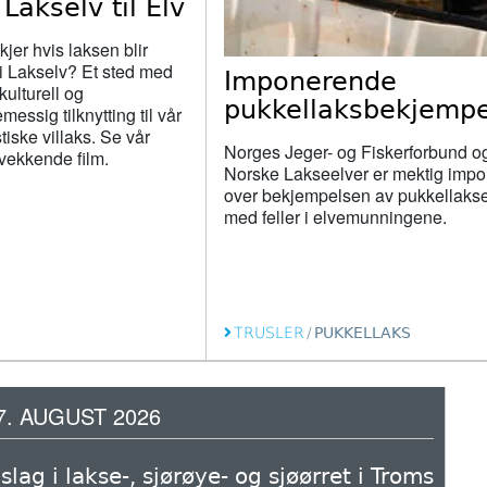
 Lakselv til Elv
jer hvis laksen blir
 i Lakselv? Et sted med
Imponerende
kulturell og
pukkellaksbekjempe
essig tilknytting til vår
tiske villaks. Se vår
Norges Jeger- og Fiskerforbund o
vekkende film.
Norske Lakseelver er mektig impo
over bekjempelsen av pukkellaks
med feller i elvemunningene.
TRUSLER
/
PUKKELLAKS
7. AUGUST 2026
lag i lakse-, sjørøye- og sjøørret i Troms