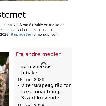
laks og sjøørret det
er i elvene våre
ystemet
11. februar 2026
Nu starter
entet
ba
NINA
om å utvikle en indikator
genskabelsen af
kselus, slik at arten kan tas inn i
d 2026.
er nå publisert.
Rapporten
Gudenåen ved
Vestbirksøerne
11. februar 2026
Fra andre medier
Canada stengde 47
lakseoppdrett – då
kom villaksen
tilbake
19. juni 2026
Vitenskapelig råd for
lakseforvaltning: –
Svært krevende
10. juni 2026