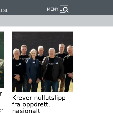
MENY
ELSE
r
Krever nullutslipp
fra oppdrett,
or
nasjonalt