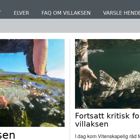
T
ELVER
FAQ OM VILLAKSEN
VARSLE HEND
Fortsatt kritisk fo
villaksen
ksen
I dag kom Vitenskapelig råd f