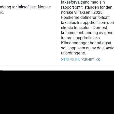
lakseforvaltning med sin
øndelag for laksefiske. Norske
rapport om tilstanden for den
ak.
norske villaksen i 2025.
Forskerne definerer fortsatt
lakselus fra oppdrett som den
største trusselen. Dernest
kommer innblanding av gene
fra rømt oppdrettslaks.
Klimaendringer har nå også
seilt opp som en av de størst
utfordringene.
TRUSLER
/
GENETIKK