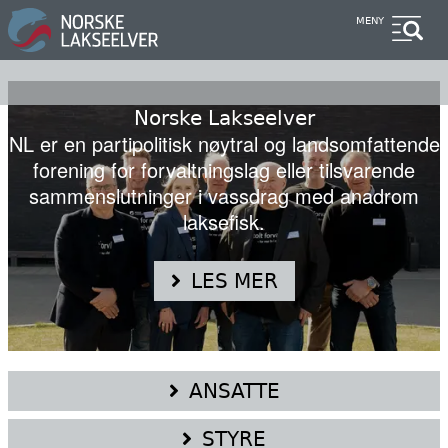
Hopp
MENY
til
hovedinnhold
Norske Lakseelver
NL er en partipolitisk nøytral og landsomfattende
forening for forvaltningslag eller tilsvarende
sammenslutninger i vassdrag med anadrom
laksefisk.
LES MER
ANSATTE
STYRE