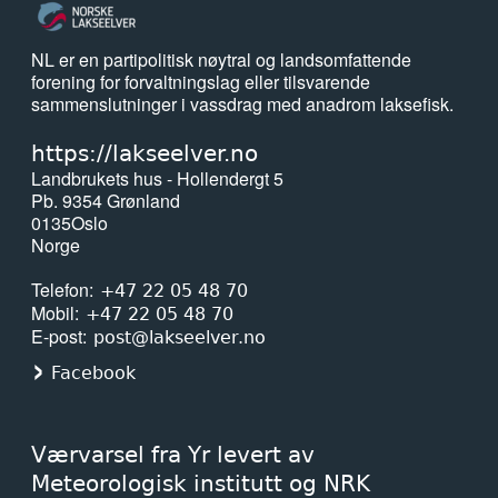
Hjelp til arrangering av Villaksens dag
Hjelp til oppfølging av lokale saker rettet
NL er en partipolitisk nøytral og landsomfattende
forening for forvaltningslag eller tilsvarende
mot media, myndigheter og politikere
sammenslutninger i vassdrag med anadrom laksefisk.
Hjelp til utforming av høringsuttalelser og
søknader
https://lakseelver.no
Landbrukets hus - Hollendergt 5
Tilbud om deltakelse i aktuelle prosjekter
Pb. 9354 Grønland
Hjelp til å innfri nye krav om pliktig
0135
Oslo
organisering og valg av organisasjonsform
Norge
Hjelp til utforming og oppdatering av
Telefon
+47 22 05 48 70
driftsplaner ol.
Mobil
+47 22 05 48 70
E-post
Organisasjonskurs tilpasset ditt
post@lakseelver.no
forvaltningslags behov
Facebook
Tilbud om profileringsmateriell (kopper,
buffer, t-skjorter, capser mm.)
Værvarsel fra Yr levert av
Meteorologisk institutt og NRK
Les alle medlemsfordelene våre her.