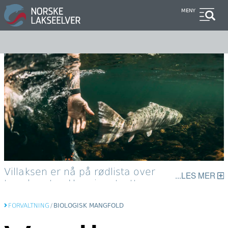
Hopp
MENY
til
hovedinnhold
Villaksen er nå på rødlista over
LES MER
truede arter. Her gjenutsettes en
laks i Etne.
FORVALTNING
/
BIOLOGISK MANGFOLD