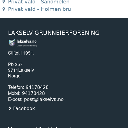
Privat vald - Sandmelen
Privat vald - Holmen bru
LAKSELV GRUNNEIERFORENING
Stiftet i 1951.
Pb 257
9711
Lakselv
Norge
Telefon
94178428
Mobil
94178428
E-post
post@lakselva.no
Facebook