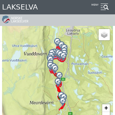
Hopp
LAKSELVA
MENY
til
hovedinnhold
+