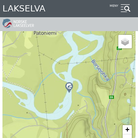
Hopp
LAKSELVA
MENY
til
hovedinnhold
+