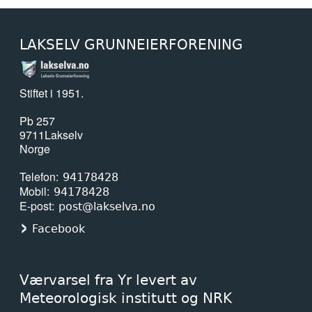
LAKSELV GRUNNEIERFORENING
Stiftet i 1951.
Pb 257
9711
Lakselv
Norge
Telefon
94178428
Mobil
94178428
E-post
post@lakselva.no
Facebook
Værvarsel fra Yr levert av
Meteorologisk institutt og NRK