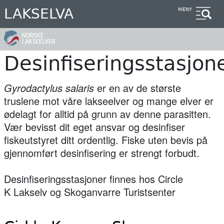
Hopp
LAKSELVA
MENY
til
hovedinnhold
Desinfiseringsstasjon
Gyrodactylus salaris
er en av de største
truslene mot våre lakseelver og mange elver er
ødelagt for alltid på grunn av denne parasitten.
Vær bevisst dit eget ansvar og desinfiser
fiskeutstyret ditt ordentlig. Fiske uten bevis på
gjennomført desinfisering er strengt forbudt.
Desinfiseringsstasjoner finnes hos Circle
K Lakselv og Skoganvarre Turistsenter