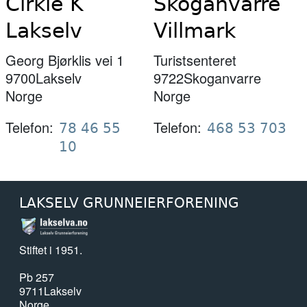
Cirkle K
Skoganvarre
Lakselv
Villmark
Georg Bjørklis vei 1
Turistsenteret
9700
Lakselv
9722
Skoganvarre
Norge
Norge
Telefon
Telefon
78 46 55
468 53 703
10
LAKSELV GRUNNEIERFORENING
Stiftet i 1951.
Pb 257
9711
Lakselv
Norge