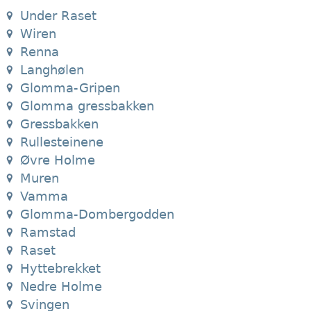
Under Raset
Wiren
Renna
Langhølen
Glomma-Gripen
Glomma gressbakken
Gressbakken
Rullesteinene
Øvre Holme
Muren
Vamma
Glomma-Dombergodden
Ramstad
Raset
Hyttebrekket
Nedre Holme
Svingen