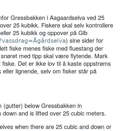
denfor Gressbakken i Aagaardselva ved 25
er 25 kubikk. Fiskere skal selv kontrollere
 eller 25 kubikk og oppover på Glb
) sine sider for
/?vassdrag=Ågårdselva
lett fiske menes fiske med fluestang der
 snøret med tipp skal være flytende. Mark
fiske. Det er ikke lov til å kaste oppstrøms
k eller lignende, selv om fisker står på
am (gutter) below Gressbakken in
 down and is lifted over 25 cubic meters.
selves when there are 25 cubic and down or