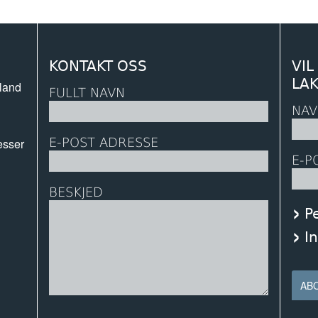
KONTAKT OSS
VIL
LA
land
FULLT NAVN
NAV
E-POST ADRESSE
esser
E-P
BESKJED
P
I