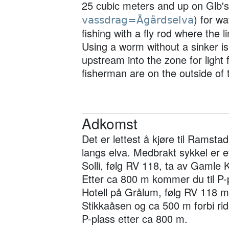
25 cubic meters and up on Glb'
) for wa
vassdrag=Ågårdselva
fishing with a fly rod where the l
Using a worm without a sinker is a
upstream into the zone for light f
fisherman are on the outside of 
Adkomst
Det er lettest å kjøre til Ramst
langs elva. Medbrakt sykkel er et
Solli, følg RV 118, ta av Gamle
Etter ca 800 m kommer du til P-p
Hotell på Grålum, følg RV 118 m
Stikkaåsen og ca 500 m forbi rid
P-plass etter ca 800 m.