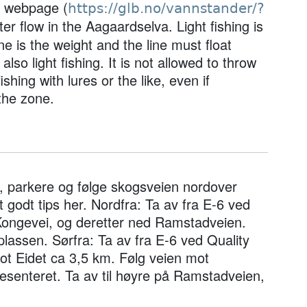
s webpage (
https://glb.no/vannstander/?
ter flow in the Aagaardselva. Light fishing is
ine is the weight and the line must float
lso light fishing. It is not allowed to throw
ishing with lures or the like, even if
the zone.
ad, parkere og følge skogsveien nordover
 godt tips her. Nordfra: Ta av fra E-6 ved
 Kongevei, og deretter ned Ramstadveien.
lassen. Sørfra: Ta av fra E-6 ved Quality
ot Eidet ca 3,5 km. Følg veien mot
esenteret. Ta av til høyre på Ramstadveien,