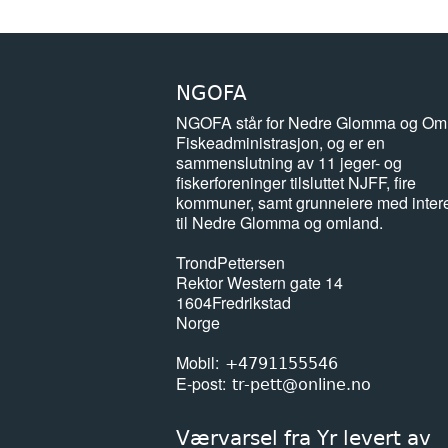
NGOFA
NGOFA står for Nedre Glomma og Om
Fiskeadministrasjon, og er en
sammenslutning av 11 jeger- og
fiskerforeninger tilsluttet NJFF, fire
kommuner, samt grunneiere med inter
til Nedre Glomma og omland.
Trond
Pettersen
Rektor Western gate 14
1604
Fredrikstad
Norge
Mobil
+4791155546
E-post
tr-pett@online.no
Værvarsel fra Yr levert av