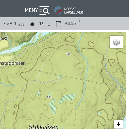
MENY
3
SV
8.1
19
344m
m/s
°C
+