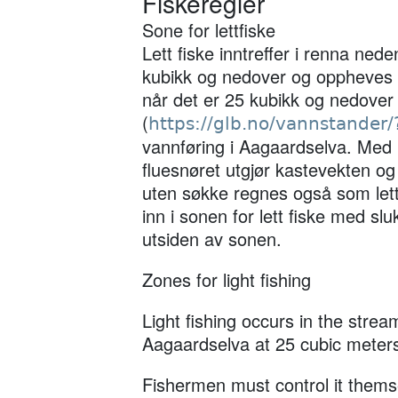
Fiskeregler
Sone for lettfiske
Lett fiske inntreffer i renna ne
kubikk og nedover og oppheves ov
når det er 25 kubikk og nedover
(
https://glb.no/vannstander
vannføring i Aagaardselva. Med 
fluesnøret utgjør kastevekten og
uten søkke regnes også som lett 
inn i sonen for lett fiske med slu
utsiden av sonen.
Zones for light fishing
Light fishing occurs in the stre
Aagaardselva at 25 cubic meters
Fishermen must control it them