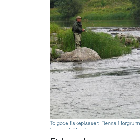
To gode fiskeplasser: Renna i forgrun
Espen U. Gundersen.