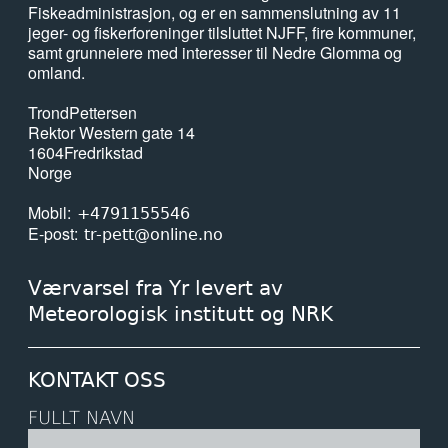
Fiskeadministrasjon, og er en sammenslutning av 11
jeger- og fiskerforeninger tilsluttet NJFF, fire kommuner,
samt grunneiere med interesser til Nedre Glomma og
omland.
Trond
Pettersen
Rektor Western gate 14
1604
Fredrikstad
Norge
Mobil
+4791155546
E-post
tr-pett@online.no
Værvarsel fra Yr levert av
Meteorologisk institutt og NRK
KONTAKT OSS
FULLT NAVN