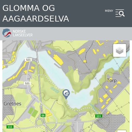
Hopp
GLOMMA OG
til
MENY
AAGAARDSELVA
hovedinnhold