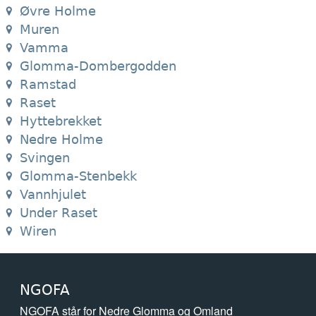
Øvre Holme
Muren
Vamma
Glomma-Dombergodden
Ramstad
Raset
Hyttebrekket
Nedre Holme
Svingen
Glomma-Stenbekk
Vannhjulet
Under Raset
Wiren
NGOFA
NGOFA står for Nedre Glomma og Omland