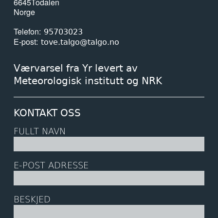
6645
Todalen
Norge
Telefon
95703023
E-post
tove.talgo@talgo.no
Værvarsel fra Yr levert av
Meteorologisk institutt og NRK
KONTAKT OSS
FULLT NAVN
E-POST ADRESSE
BESKJED