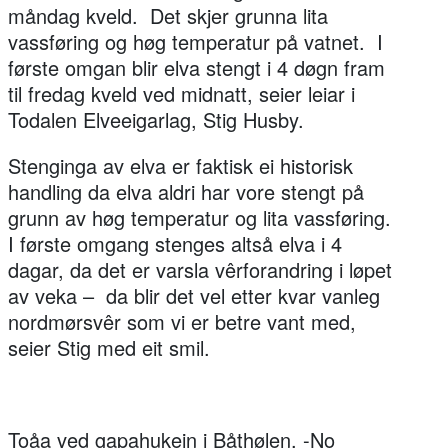
måndag kveld. Det skjer grunna lita
vassføring og høg temperatur på vatnet. I
første omgan blir elva stengt i 4 døgn fram
til fredag kveld ved midnatt, seier leiar i
Todalen Elveeigarlag, Stig Husby.
Stenginga av elva er faktisk ei historisk
handling da elva aldri har vore stengt på
grunn av høg temperatur og lita vassføring.
I første omgang stenges altså elva i 4
dagar, da det er varsla vêrforandring i løpet
av veka – da blir det vel etter kvar vanleg
nordmørsvêr som vi er betre vant med,
seier Stig med eit smil.
Toåa ved gapahukejn i Båthølen. -No