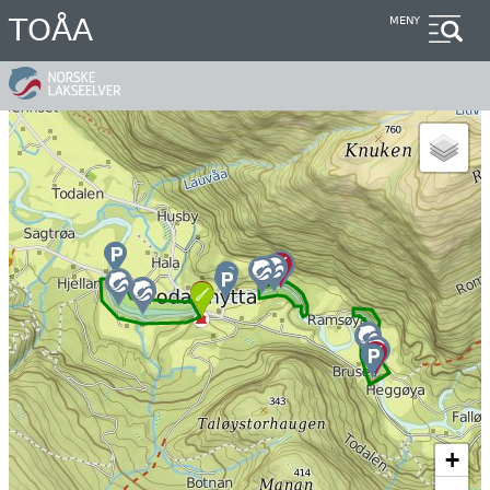
Hopp
TOÅA
MENY
til
hovedinnhold
+