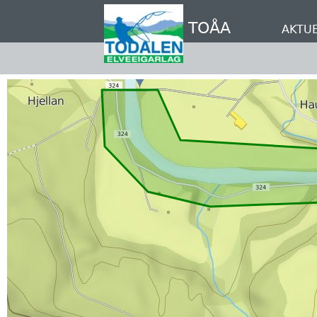
Hopp
til
TOÅA
AKTUE
hovedinnhold