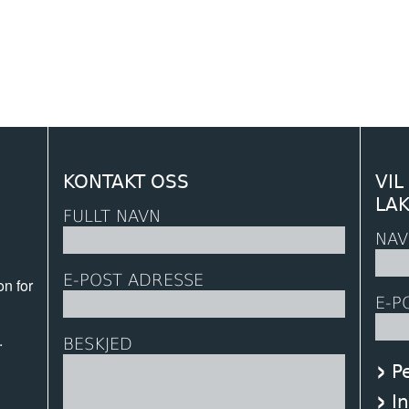
KONTAKT OSS
VIL
LA
FULLT NAVN
NAV
E-POST ADRESSE
on for
E-P
.
BESKJED
P
n
I