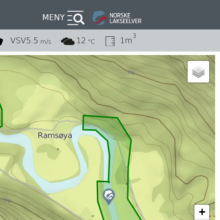
MENY
3
VSV
5.5
12
1m
m/s
°C
+