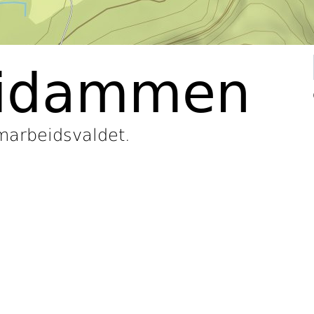
midammen
amarbeidsvaldet.