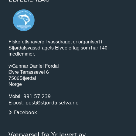
Fiskerettshavere i vassdraget er organisert i
Stjørdalsvassdragets Elveeierlag som har 140
medlemmer.
v/Gunnar Daniel Fordal
Øvre Terrassevei 6
7506
Stjørdal
Norge
Mobil
991 57 239
E-post
post@stjordalselva.no
Facebook
Værvarsel fra Yr levert av