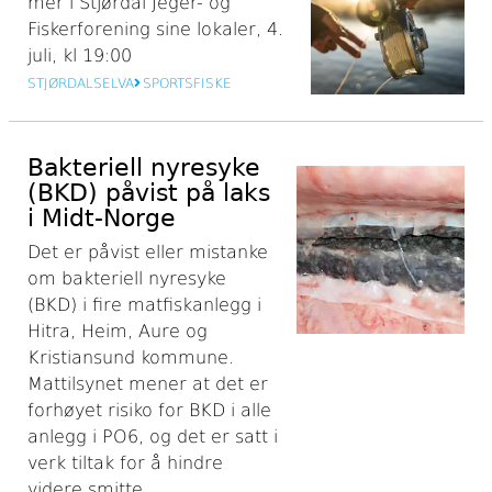
mer i Stjørdal Jeger- og
Fiskerforening sine lokaler, 4.
juli, kl 19:00
STJØRDALSELVA
SPORTSFISKE
Bakteriell nyresyke
(BKD) påvist på laks
i Midt-Norge
Det er påvist eller mistanke
om bakteriell nyresyke
(BKD) i fire matfiskanlegg i
Hitra, Heim, Aure og
Kristiansund kommune.
Mattilsynet mener at det er
forhøyet risiko for BKD i alle
anlegg i PO6, og det er satt i
verk tiltak for å hindre
videre smitte.