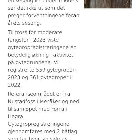
en sesong litt under middels
ser det ikke ut som det
preger forventningene foran
årets sesong.
Til tross for moderate
fangster i 2023 viste
gytegropregistreringene en
betydelig økning i aktivitet
på gytegrunnene. Vi
registrerte 559 gytegroper i
2023 og 361 gytegroper i
2022.
Referanseområdet er fra
Nustadfoss i Meråker og ned
til samløpet med Forra i
Hegra.
Gytegropregistreringene
gjennomføres med 2 båtlag
som tar hver sin side av