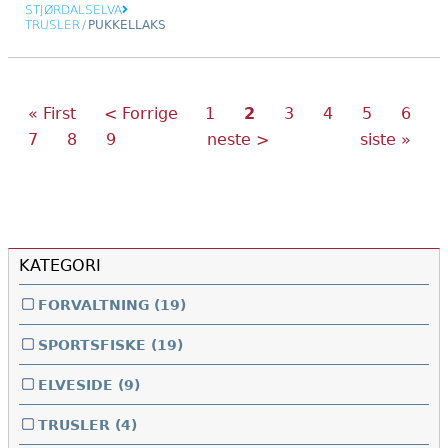
STJØRDALSELVA
TRUSLER
/
PUKKELLAKS
Første
Forrige
Side
Nåværende
Side
Side
Side
Side
Sider
« First
< Forrige
1
2
3
4
5
6
side
side
side
Side
Side
Side
Neste
Siste
7
8
9
neste >
siste »
side
side
KATEGORI
FORVALTNING
(19)
SPORTSFISKE
(19)
ELVESIDE
(9)
TRUSLER
(4)