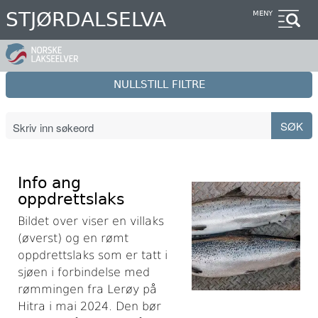
Hopp
STJØRDALSELVA
MENY
til
hovedinnhold
NULLSTILL FILTRE
Info ang
oppdrettslaks
Bildet over viser en villaks
(øverst) og en rømt
oppdrettslaks som er tatt i
sjøen i forbindelse med
rømmingen fra Lerøy på
Hitra i mai 2024. Den bør