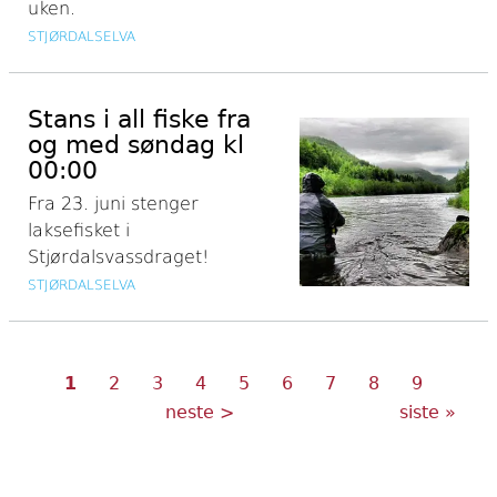
uken.
STJØRDALSELVA
Stans i all fiske fra
og med søndag kl
00:00
Fra 23. juni stenger
laksefisket i
Stjørdalsvassdraget!
STJØRDALSELVA
Nåværende
Side
Side
Side
Side
Side
Side
Side
Side
Sider
1
2
3
4
5
6
7
8
9
side
Neste
Siste
neste >
siste »
side
side