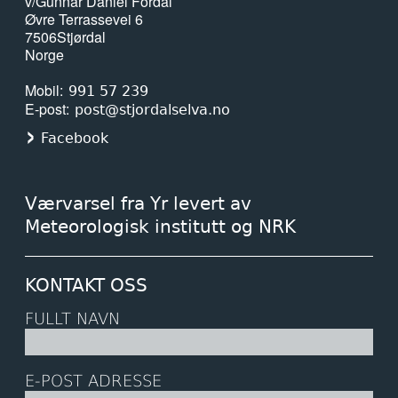
v/Gunnar Daniel Fordal
Øvre Terrassevei 6
7506
Stjørdal
Norge
Mobil
991 57 239
E-post
post@stjordalselva.no
Facebook
Værvarsel fra Yr levert av
Meteorologisk institutt og NRK
KONTAKT OSS
FULLT NAVN
E-POST ADRESSE