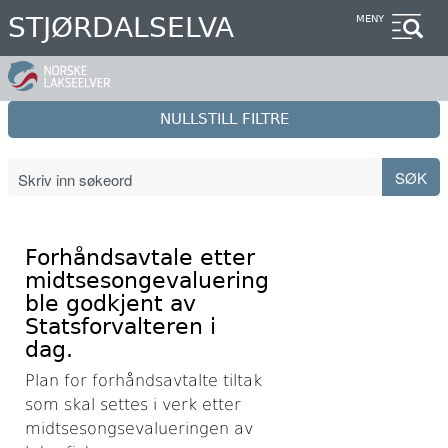
Hopp
STJØRDALSELVA
MENY
til
hovedinnhold
NULLSTILL FILTRE
Forhåndsavtale etter
midtsesongevaluering
ble godkjent av
Statsforvalteren i
dag.
Plan for forhåndsavtalte tiltak
som skal settes i verk etter
midtsesongsevalueringen av