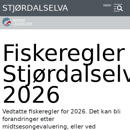
Hopp
STJØRDALSELVA
MENY
til
hovedinnhold
Fiskeregler
Stjørdalsel
2026
Vedtatte fiskeregler for 2026. Det kan bli
forandringer etter
midtsesongevaluering, eller ved