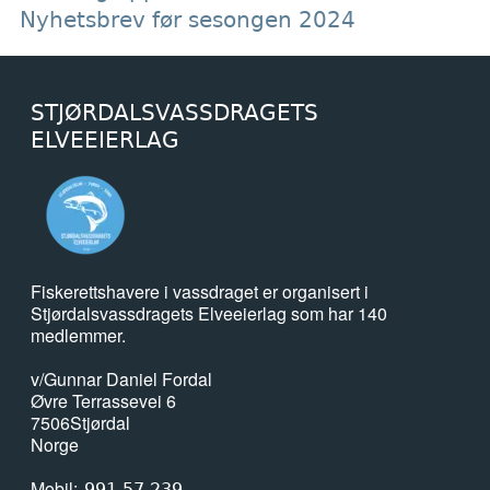
Nyhetsbrev før sesongen 2024
STJØRDALSVASSDRAGETS
ELVEEIERLAG
Fiskerettshavere i vassdraget er organisert i
Stjørdalsvassdragets Elveeierlag som har 140
medlemmer.
v/Gunnar Daniel Fordal
Øvre Terrassevei 6
7506
Stjørdal
Norge
Mobil
991 57 239