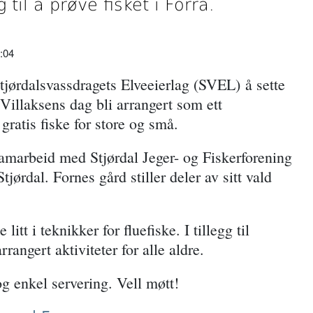
til å prøve fisket i Forra.
:04
jørdalsvassdragets Elveeierlag (SVEL) å sette
 Villaksens dag bli arrangert som ett
gratis fiske for store og små.
marbeid med Stjørdal Jeger- og Fiskerforening
ørdal. Fornes gård stiller deler av sitt vald
itt i teknikker for fluefiske. I tillegg til
rrangert aktiviteter for alle aldre.
og enkel servering. Vell møtt!