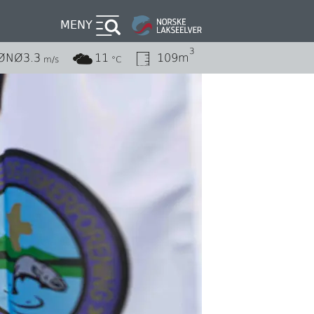
MENY
3
ØNØ
3.3
11
109m
m/s
°C