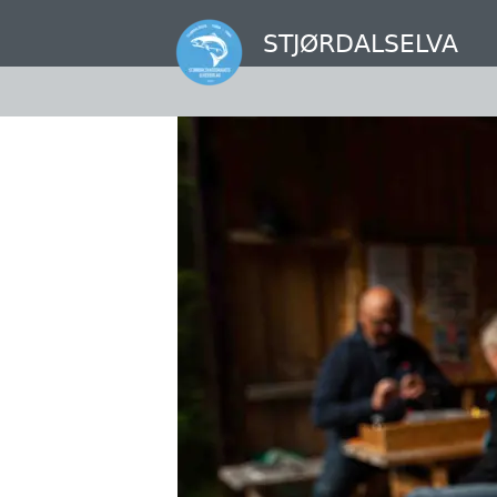
Hopp
til
STJØRDALSELVA
hovedinnhold