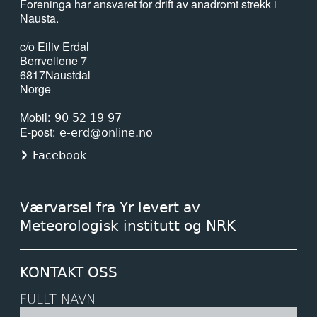
Foreninga har ansvaret for drift av anadromt strekk i
Nausta.
c/o Eiliv Erdal
Berrvellene 7
6817
Naustdal
Norge
Mobil
90 52 19 97
E-post
e-erd@online.no
Facebook
Værvarsel fra Yr levert av
Meteorologisk institutt og NRK
KONTAKT OSS
FULLT NAVN