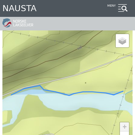
Hopp
NAUSTA
MENY
til
hovedinnhold
+