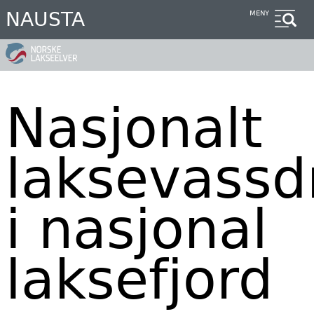
Hopp
NAUSTA
MENY
til
hovedinnhold
Nasjonalt
laksevassd
i nasjonal
laksefjord