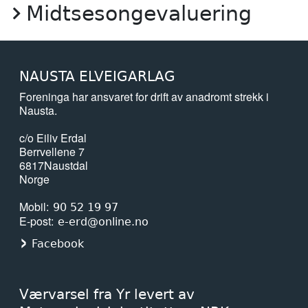
Midtsesongevaluering
NAUSTA ELVEIGARLAG
Foreninga har ansvaret for drift av anadromt strekk i
Nausta.
c/o Eiliv Erdal
Berrvellene 7
6817
Naustdal
Norge
Mobil
90 52 19 97
E-post
e-erd@online.no
Facebook
Værvarsel fra Yr levert av