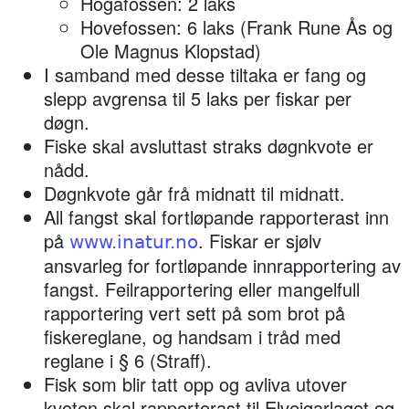
Hogafossen: 2 laks
Hovefossen: 6 laks (Frank Rune Ås og
Ole Magnus Klopstad)
I samband med desse tiltaka er fang og
slepp avgrensa til 5 laks per fiskar per
døgn.
Fiske skal avsluttast straks døgnkvote er
nådd.
Døgnkvote går frå midnatt til midnatt.
All fangst skal fortløpande rapporterast inn
på
. Fiskar er sjølv
www.inatur.no
ansvarleg for fortløpande innrapportering av
fangst. Feilrapportering eller mangelfull
rapportering vert sett på som brot på
fiskereglane, og handsam i tråd med
reglane i § 6 (Straff).
Fisk som blir tatt opp og avliva utover
kvoten skal rapporterast til Elveigarlaget og