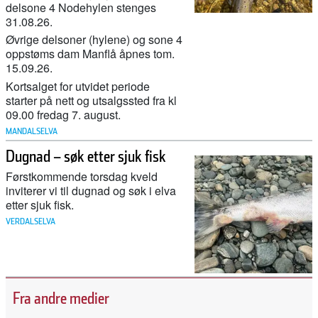
delsone 4 Nodehylen stenges
31.08.26.
Øvrige delsoner (hylene) og sone 4
oppstøms dam Manflå åpnes tom.
15.09.26.
Kortsalget for utvidet periode
starter på nett og utsalgssted fra kl
27. februar 2026
09.00 fredag 7. august.
Her ser du hvor mye laks og sjøørret det er i elvene våre
MANDALSELVA
Dugnad – søk etter sjuk fisk
Førstkommende torsdag kveld
11. februar 2026
inviterer vi til dugnad og søk i elva
Nu starter genskabelsen af Gudenåen ved
etter sjuk fisk.
Vestbirksøerne
VERDALSELVA
11. februar 2026
Canada stengde 47 lakseoppdrett – då kom villaksen
Fra andre medier
tilbake