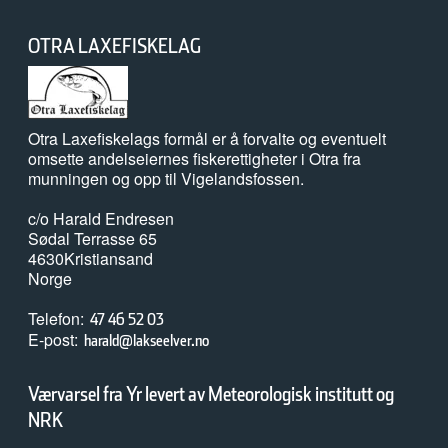
02. juni 2026
OTRA LAXEFISKELAG
Tanaelva: Nesten all laks dør før de kommer ut av elva
20. mai 2026
Otra Laxefiskelags formål er å forvalte og eventuelt
omsette andelseiernes fiskerettigheter i Otra fra
Naturvernforbundet i Stjørdal og Meråker arrangerer
munningen og opp til Vigelandsfossen.
naturgledetur på Hellstranda
c/o Harald Endresen
Sødal Terrasse 65
07. mai 2026
4630
Kristiansand
Årets overvåking av lakselus er i gang
Norge
Telefon
47 46 52 03
E-post
harald@lakseelver.no
07. mai 2026
Slik kartlegges unglaksens utvandring
Værvarsel fra Yr levert av Meteorologisk institutt og
NRK