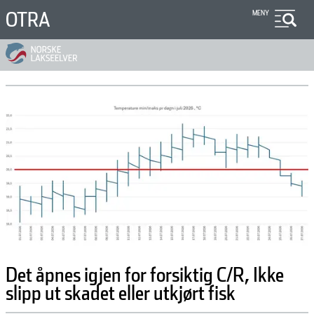
Hopp
OTRA
MENY
til
hovedinnhold
Det åpnes igjen for forsiktig C/R, Ikke
slipp ut skadet eller utkjørt fisk