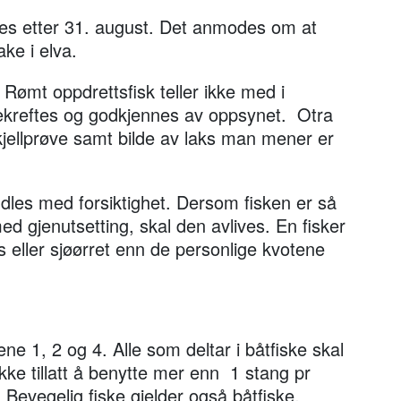
ttes etter 31. august. Det anmodes om at
ake i elva.
 Rømt oppdrettsfisk teller ikke med i
ekreftes og godkjennes av oppsynet. Otra
kjellprøve samt bilde av laks man mener er
les med forsiktighet. Dersom fisken er så
med gjenutsetting, skal den avlives. En fisker
ks eller sjøørret enn de personlige kvotene
ene 1, 2 og 4. Alle som deltar i båtfiske skal
ikke tillatt å benytte mer enn 1 stang pr
 Bevegelig fiske gjelder også båtfiske.