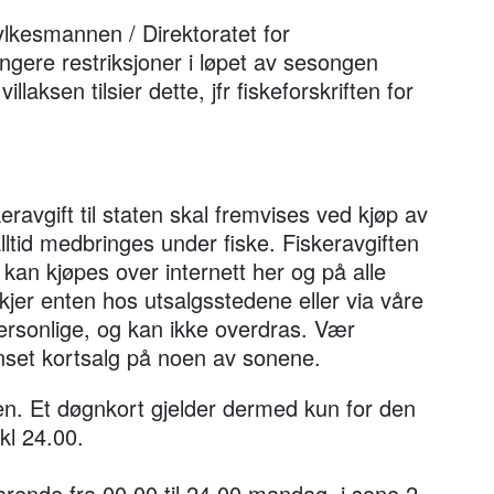
lkesmannen / Direktoratet for
engere restriksjoner i løpet av sesongen
laksen tilsier dette, jfr fiskeforskriften for
skeravgift til staten skal fremvises ved kjøp av
alltid medbringes under fiske. Fiskeravgiften
g kan kjøpes over internett her og på alle
kjer enten hos utsalgsstedene eller via våre
personlige, og kan ikke overdras. Vær
set kortsalg på noen av sonene.
en. Et døgnkort gjelder dermed kun for den
 kl 24.00.
varende fra 00.00 til 24.00 mandag i sone 2