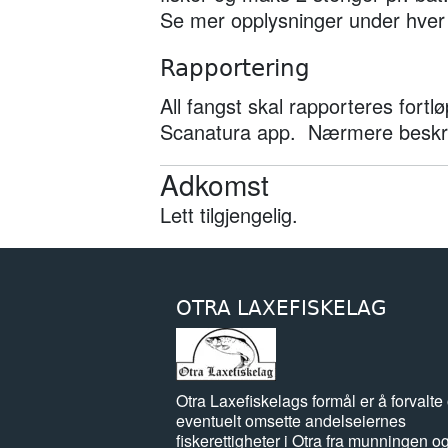
Se mer opplysninger under hver 
Rapportering
All fangst skal rapporteres fortl
Scanatura app. Nærmere beskriv
Adkomst
Lett tilgjengelig.
OTRA LAXEFISKELAG
Otra Laxefiskelags formål er å forvalte
eventuelt omsette andelseiernes
fiskerettigheter i Otra fra munningen o