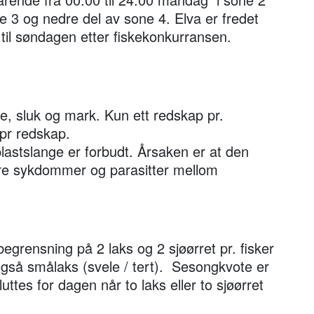
 3 og nedre del av sone 4. Elva er fredet
0 til søndagen etter fiskekonkurransen.
flue, sluk og mark. Kun ett redskap pr.
 pr redskap.
astslange er forbudt. Årsaken er at den
re sykdommer og parasitter mellom
begrensning på 2 laks og 2 sjøørret pr. fisker
gså smålaks (svele / tert). Sesongkvote er
uttes for dagen når to laks eller to sjøørret