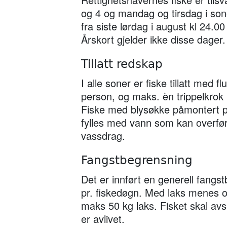
og 4 og mandag og tirsdag i sone
fra siste lørdag i august kl 24.0
Årskort gjelder ikke disse dager.
Tillatt redskap
I alle soner er fiske tillatt med 
person, og maks. èn trippelkrok
Fiske med blysøkke påmontert pl
fylles med vann som kan overfø
vassdrag.
Fangstbegrensning
Det er innført en generell fangst
pr. fiskedøgn. Med laks menes o
maks 50 kg laks. Fisket skal avsl
er avlivet.