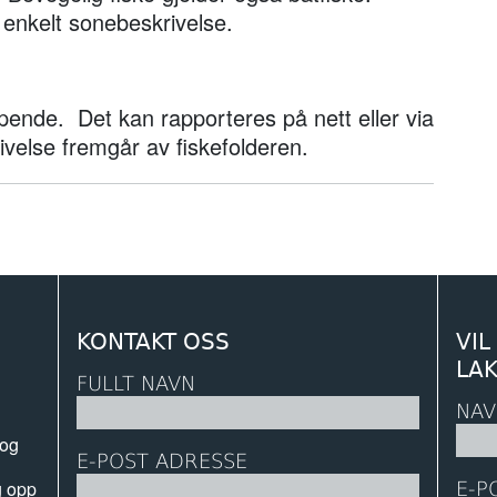
enkelt sonebeskrivelse.
øpende. Det kan rapporteres på nett eller via
else fremgår av fiskefolderen.
KONTAKT OSS
VIL
LA
FULLT NAVN
NAV
 og
E-POST ADRESSE
g opp
E-P