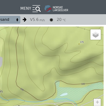
MENY
V
5.6
20
m/s
°C
+