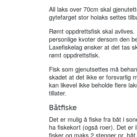
All laks over 70cm skal gjenute
gytefarget stor holaks settes tilb
Rømt oppdrettsfisk skal avlives.
personlige kvoter dersom den b
Laxefiskelag ønsker at det tas s
rømt oppdrettsfisk.
Fisk som gjenutsettes må behand
skadet at det ikke er forsvarlig 
kan likevel ikke beholde flere la
tillater.
Båtfiske
Det er mulig å fiske fra båt i son
ha fiskekort (også roer). Det er 
fisker og maks 2 stenger pr. båt.