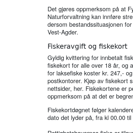
Det gjøres oppmerksom på at Fy
Naturforvaltning kan innføre str
dersom bestandssituasjonen for vil
Vest-Agder.
Fiskeravgift og fiskekort
Gyldig kvittering for innbetalt fi
fiskekort for alle over 18 år, og 
for laksefiske koster kr. 247,- o
postkontorer. Kjøp av fiskekort s
nettsider, her. Fiskekortene er 
oppmerksom på at det er begren
Fiskekortdøgnet følger kalender
dato det lyder på, fra kl 00.00 til
Rettighetshavernes fiske er tils