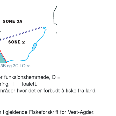
 3B og 3C i Otra.
 for funksjonshemmede, D =
ing, T = Toalett.
mråder hvor det er forbudt å fiske fra land.
nn i gjeldende Fiskeforskrift for Vest-Agder.