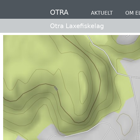
Hopp
til
OTRA
AKTUELT
OM E
hovedinnhold
Otra Laxefiskelag