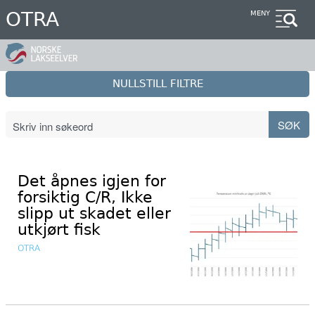
Hopp
OTRA
MENY
til
hovedinnhold
NULLSTILL FILTRE
Det åpnes igjen for
forsiktig C/R, Ikke
slipp ut skadet eller
utkjørt fisk
OTRA