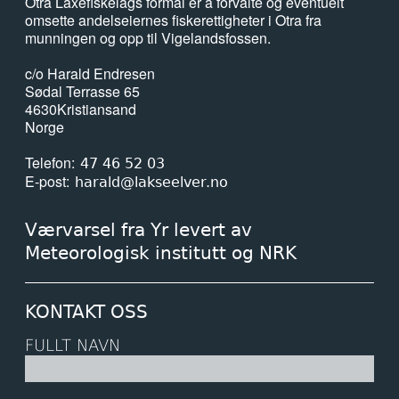
Otra Laxefiskelags formål er å forvalte og eventuelt
omsette andelseiernes fiskerettigheter i Otra fra
munningen og opp til Vigelandsfossen.
c/o Harald Endresen
Sødal Terrasse 65
4630
Kristiansand
Norge
Telefon
47 46 52 03
E-post
harald@lakseelver.no
Værvarsel fra Yr levert av
Meteorologisk institutt og NRK
KONTAKT OSS
FULLT NAVN