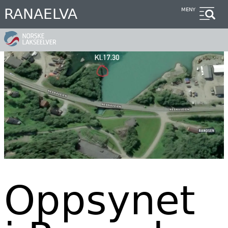
Hopp
RANAELVA
MENY
til
hovedinnhold
Oppsynet