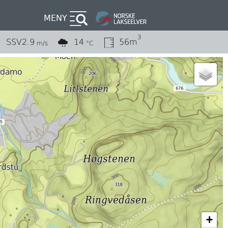
MENY
3
SSV
2.9
14
56m
m/s
°C
+