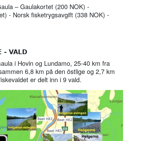
l Gaula – Gaulakortet (200 NOK) -
et) - Norsk fisketrygsavgift (338 NOK) -
 - VALD
 Gaula i Hovin og Lundamo, 25-40 km fra
l sammen 6,8 km på den östlige og 2,7 km
iskevaldet er delt inn i 9 vald.