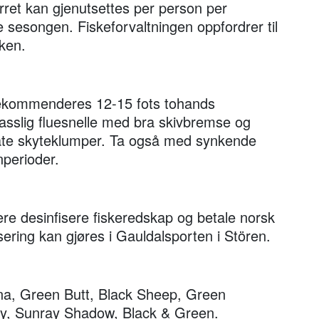
rret kan gjenutsettes per person per
e sesongen. Fiskeforvaltningen oppfordrer til
ken.
a rekommenderes 12-15 fots tohands
passlig fluesnelle med bra skivbremse og
diate skyteklumper. Ta også med synkende
perioder.
kere desinfisere fiskeredskap og betale norsk
fisering kan gjøres i Gauldalsporten i Stören.
ana, Green Butt, Black Sheep, Green
ey, Sunray Shadow, Black & Green.