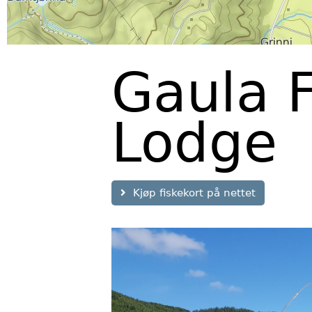
Gaula F
Lodge
Kjøp fiskekort på nettet