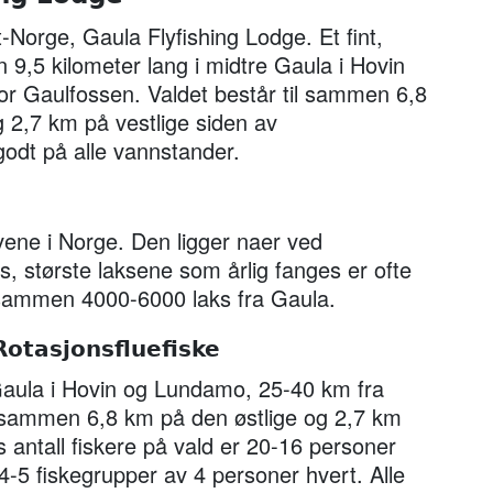
idt-Norge, Gaula Flyfishing Lodge.
Et fint,
n 9,5 kilometer lang i midtre Gaula i Hovin
r Gaulfossen. Valdet består til sammen 6,8
g 2,7 km på vestlige siden av
godt på alle vannstander.
vene i Norge. Den ligger naer ved
s, største laksene som årlig fanges er ofte
il sammen 4000-6000 laks fra Gaula.
Rotasjonsfluefiske
 Gaula i Hovin og Lundamo, 25-40 km fra
l sammen 6,8 km på den østlige og 2,7 km
 antall fiskere på vald er 20-16 personer
i 4-5 fiskegrupper av 4 personer hvert. Alle