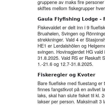
gruppene av maks fire personer 
skiftes mellom fiskegrupper hver
Gaula Flyfishing Lodge - 
Fiskevaldet er delt inn i 9 fluefi
Bruahølen, Svingen og Rönningen
strekkninger. Vald 4 er Stasjons
HE1 er Lerdalshölen og Helgem
svingen. Hovinsgjerdet HG vald i
31.8.2025. Vald RS er Røskaft S
1.-21.6 og 12.7-31.8.2025.
Fiskeregler og Kvoter
Bare fluefiske med fluestang er t
finnes fangstkvot på en avlivet 
laks, skal han slute fisket til kl
lakser per person. Maksimalt 3 l