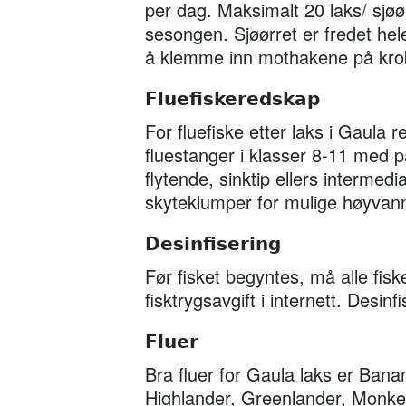
per dag. Maksimalt 20 laks/ sjøø
sesongen. Sjøørret er fredet hel
å klemme inn mothakene på kro
Fluefiskeredskap
For fluefiske etter laks i Gaul
fluestanger i klasser 8-11 med 
flytende, sinktip ellers interme
skyteklumper for mulige høyvann
Desinfisering
Før fisket begyntes, må alle fis
fisktrygsavgift i internett. Desin
Fluer
Bra fluer for Gaula laks er Ban
Highlander, Greenlander, Monk