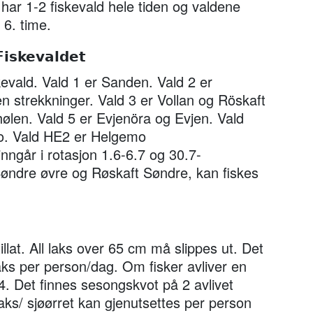
har 1-2 fiskevald hele tiden og valdene
 6. time.
Fiskevaldet
skevald. Vald 1 er Sanden. Vald 2 er
 strekkninger. Vald 3 er Vollan og Röskaft
hølen. Vald 5 er Evjenöra og Evjen. Vald
o. Vald HE2 er Helgemo
nngår i rotasjon 1.6-6.7 og 30.7-
øndre øvre og Røskaft Søndre, kan fiskes
illat. All laks over 65 cm må slippes ut. Det
laks per person/dag. Om fisker avliver en
. 24. Det finnes sesongskvot på 2 avlivet
aks/ sjøørret kan gjenutsettes per person