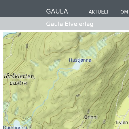
Hopp
til
GAULA
AKTUELT
OM 
hovedinnhold
Gaula Elveierlag