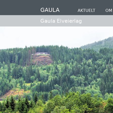
Hopp
til
GAULA
AKTUELT
OM 
hovedinnhold
Gaula Elveierlag