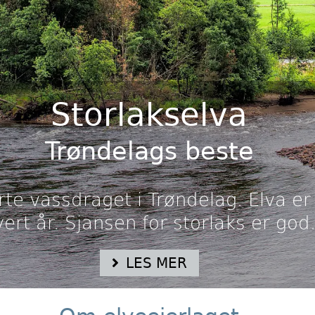
Storlakselva
Trøndelags beste
rte vassdraget i Trøndelag. Elva er
ert år. Sjansen for storlaks er god
LES MER
e vassdraget i Sør-Norge, med et nedbørsfelt på 3