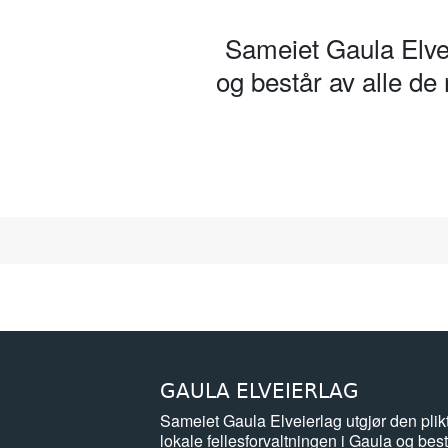
lakseførende strekning på 212 kilo
Sameiet Gaula Elveie
strekning på 95 km. Det fiskes o
og har et stort nedbørsfelt, går d
og består av alle de
GAULA ELVEIERLAG
Sameiet Gaula Elveierlag utgjør den plik
lokale fellesforvaltningen i Gaula og bes