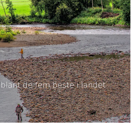
 blant de fem beste i landet
.
651 km2 og en samlet