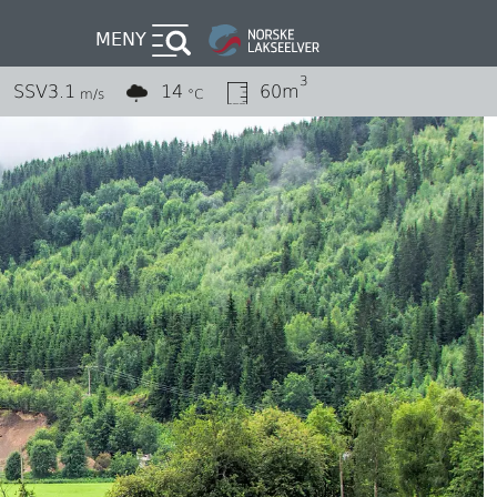
MENY
3
SSV
3.1
14
60m
m/s
°C