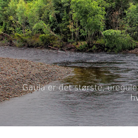
Gaula er det største, uregule
hv
Gaula er det største lakseførend