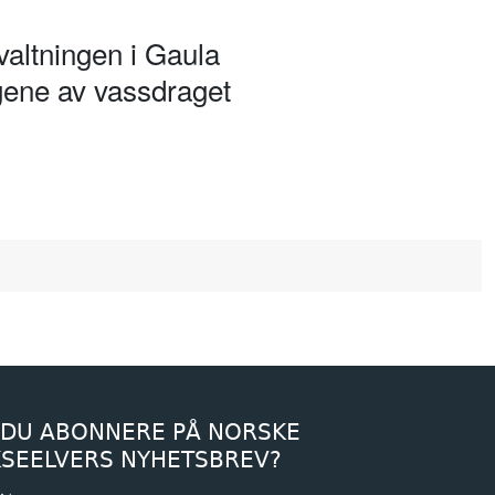
 til Eggafossen i Holtålen - en
rvaltningen i Gaula
Fora. Siden Gaula er uregulert
ngene av vassdraget
 DU ABONNERE PÅ NORSKE
KSEELVERS NYHETSBREV?