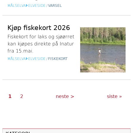
MÅLSELVA
ELVESIDE
/
VARSEL
Kjøp fiskekort 2026
Fiskekort for laks og sjøørret
kan kjøpes direkte på Inatur
fra 15.mai.
MÅLSELVA
ELVESIDE
/
FISKEKORT
Nåværende
Side
Neste
Siste
Sider
1
2
neste >
siste »
side
side
side