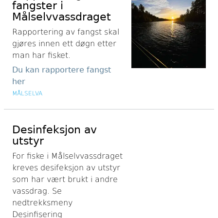
fangster i
Målselvvassdraget
Rapportering av fangst skal
gjøres innen ett døgn etter
man har fisket.
Du kan rapportere fangst
her
MÅLSELVA
Desinfeksjon av
utstyr
For fiske i Målselvvassdraget
kreves desifeksjon av utstyr
som har vært brukt i andre
vassdrag. Se
nedtrekksmeny
Desinfisering