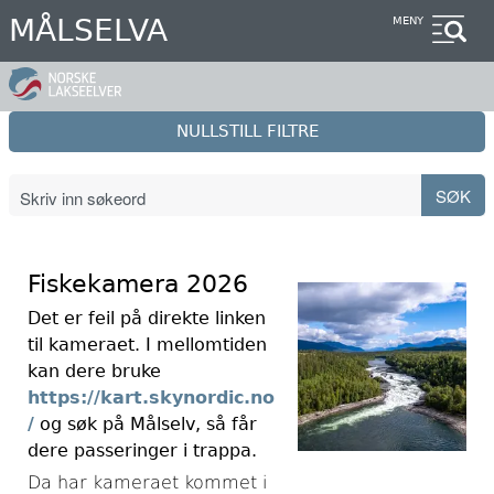
Hopp
MÅLSELVA
MENY
til
hovedinnhold
NULLSTILL FILTRE
Fiskekamera 2026
Det er feil på direkte linken
til kameraet. I mellomtiden
kan dere bruke
https://kart.skynordic.no
/
og søk på Målselv, så får
dere passeringer i trappa.
Da har kameraet kommet i