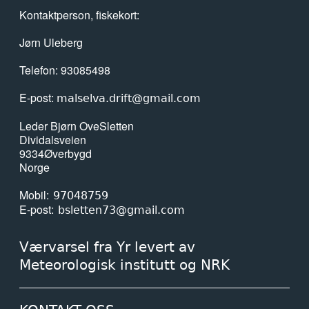
Kontaktperson, fiskekort:
Jørn Uleberg
Telefon: 93085498
E-post:
malselva.drift@gmail.com
Leder Bjørn Ove
Sletten
Dividalsveien
9334
Øverbygd
Norge
Mobil
97048759
E-post
bsletten73@gmail.com
Værvarsel fra Yr levert av
Meteorologisk institutt og NRK