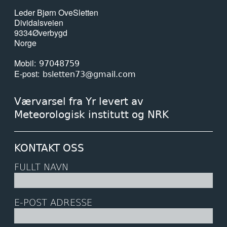
Leder Bjørn Ove
Sletten
Dividalsveien
9334
Øverbygd
Norge
Mobil
97048759
E-post
bsletten73@gmail.com
Værvarsel fra Yr levert av
Meteorologisk institutt og NRK
KONTAKT OSS
FULLT NAVN
E-POST ADRESSE