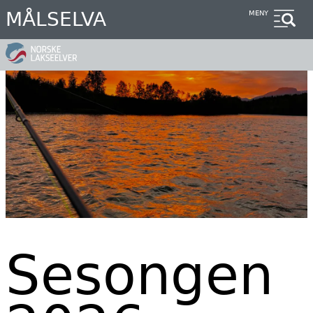
Hopp
MÅLSELVA
MENY
til
hovedinnhold
Sesongen