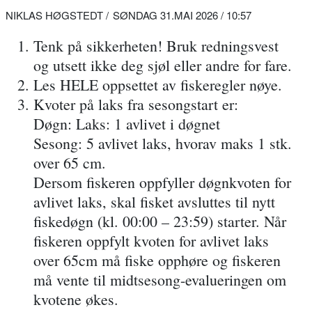
NIKLAS HØGSTEDT
SØNDAG 31.MAI 2026 / 10:57
Tenk på sikkerheten! Bruk redningsvest
og utsett ikke deg sjøl eller andre for fare.
Les HELE oppsettet av fiskeregler nøye.
Kvoter på laks fra sesongstart er:
Døgn: Laks: 1 avlivet i døgnet
Sesong: 5 avlivet laks, hvorav maks 1 stk.
over 65 cm.
Dersom fiskeren oppfyller døgnkvoten for
avlivet laks, skal fisket avsluttes til nytt
fiskedøgn (kl. 00:00 – 23:59) starter. Når
fiskeren oppfylt kvoten for avlivet laks
over 65cm må fiske opphøre og fiskeren
må vente til midtsesong-evalueringen om
kvotene økes.