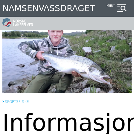
Hopp
NAMSENVASSDRAGET
MENY
til
hovedinnhold
SPORTSFISKE
Informasjo