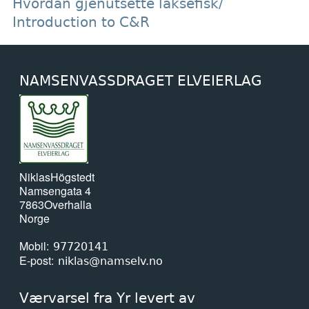
Hvordan gjenutsette laksefisk/
Introduction to C&R
NAMSENVASSDRAGET ELVEIERLAG
Niklas
Högstedt
Namsengata 4
7863
Overhalla
Norge
Mobil
97720141
E-post
niklas@namselv.no
Værvarsel fra Yr levert av