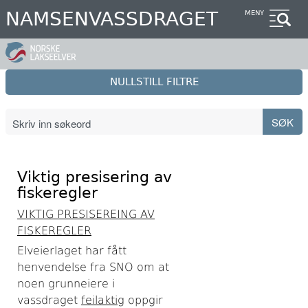
Hopp
NAMSENVASSDRAGET
MENY
til
hovedinnhold
NULLSTILL FILTRE
Viktig presisering av
fiskeregler
VIKTIG PRESISEREING AV
FISKEREGLER
Elveierlaget har fått
henvendelse fra SNO om at
noen grunneiere i
vassdraget
feilaktig
oppgir