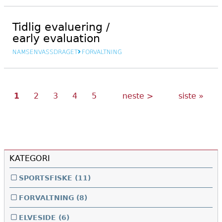
Tidlig evaluering /
early evaluation
NAMSENVASSDRAGET
FORVALTNING
Nåværende
Side
Side
Side
Side
Neste
Siste
Sider
1
2
3
4
5
neste >
siste »
side
side
side
KATEGORI
SPORTSFISKE
(11)
FORVALTNING
(8)
ELVESIDE
(6)