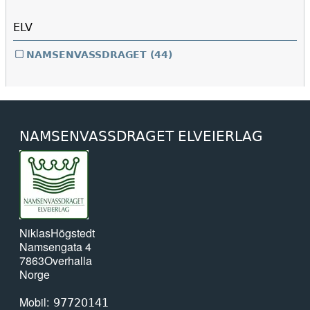
ELV
NAMSENVASSDRAGET
(44)
NAMSENVASSDRAGET ELVEIERLAG
Niklas
Högstedt
Namsengata 4
7863
Overhalla
Norge
Mobil
97720141