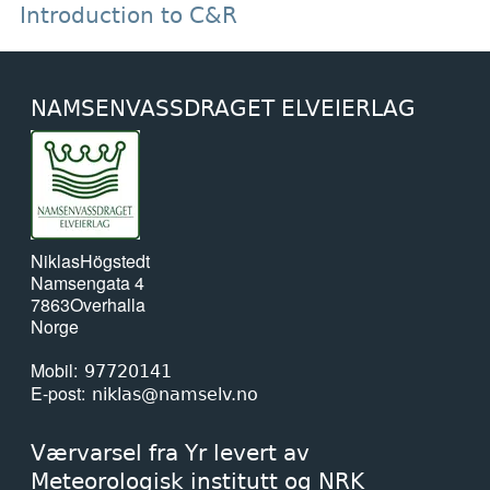
Introduction to C&R
NAMSENVASSDRAGET ELVEIERLAG
Niklas
Högstedt
Namsengata 4
7863
Overhalla
Norge
Mobil
97720141
E-post
niklas@namselv.no
Værvarsel fra Yr levert av
Meteorologisk institutt og NRK