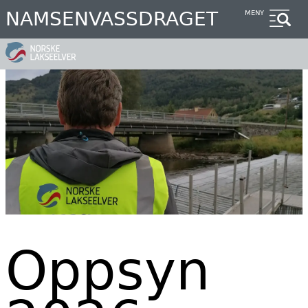
Hopp
NAMSENVASSDRAGET
MENY
til
hovedinnhold
Oppsyn