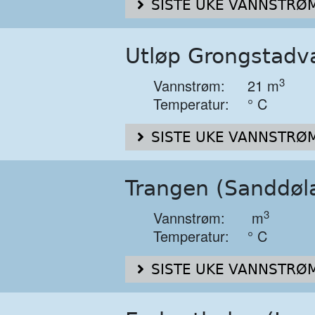
SISTE UKE VANNSTRØM
Utløp Grongstadv
3
Vannstrøm:
21 m
Temperatur:
° C
SISTE UKE VANNSTRØM
Trangen (Sanddøl
3
Vannstrøm:
m
Temperatur:
° C
SISTE UKE VANNSTRØM