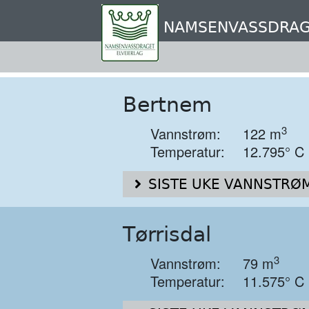
Hopp
til
NAMSENVASSDRAG
hovedinnhold
Bertnem
3
Vannstrøm:
122 m
Temperatur:
12.795° C
SISTE UKE VANNSTRØM
Tørrisdal
3
Vannstrøm:
79 m
Temperatur:
11.575° C