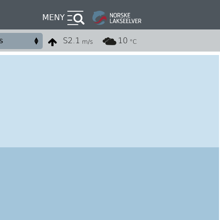
MENY
S
2.1
10
m/s
°C