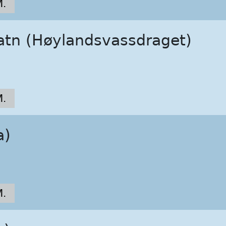
.
atn (Høylandsvassdraget)
.
a)
.