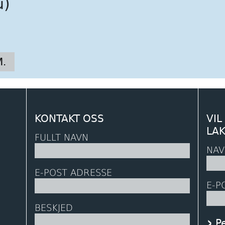
u)
.
KONTAKT OSS
VIL
LA
FULLT NAVN
NAV
E-POST ADRESSE
E-P
BESKJED
P