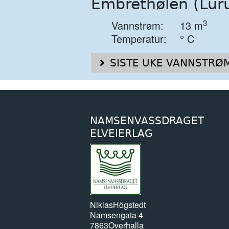
Embrethølen (Lur
3
Vannstrøm:
13 m
Temperatur:
° C
SISTE UKE VANNSTRØM
NAMSENVASSDRAGET
ELVEIERLAG
Niklas
Högstedt
Namsengata 4
7863
Overhalla