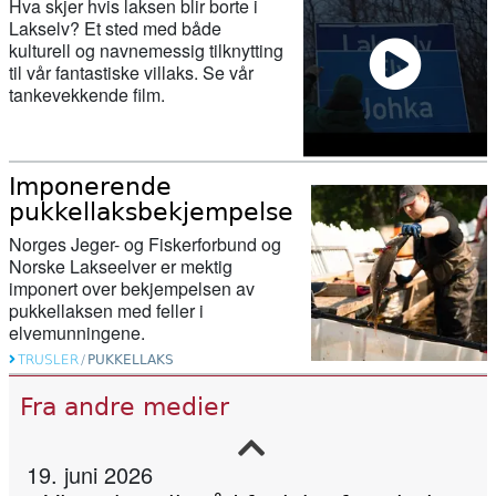
Hva skjer hvis laksen blir borte i
Lakselv? Et sted med både
kulturell og navnemessig tilknytting
til vår fantastiske villaks. Se vår
tankevekkende film.
27. februar 2026
Her ser du hvor mye laks og sjøørret
det er i elvene våre
Imponerende
pukkellaksbekjempelse
11. februar 2026
Norges Jeger- og Fiskerforbund og
Nu starter genskabelsen af Gudenåen
Norske Lakseelver er mektig
ved Vestbirksøerne
imponert over bekjempelsen av
pukkellaksen med feller i
elvemunningene.
11. februar 2026
TRUSLER
/
PUKKELLAKS
Canada stengde 47 lakseoppdrett – då
Fra andre medier
kom villaksen tilbake
19. juni 2026