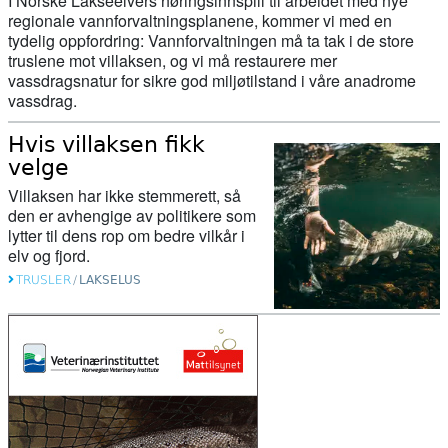
I Norske Lakseelvers høringsinnspill til arbeidet med nye
hatt rett hele tiden!
regionale vannforvaltningsplanene, kommer vi med en
tydelig oppfordring: Vannforvaltningen må ta tak i de store
truslene mot villaksen, og vi må restaurere mer
15. april 2026
vassdragsnatur for sikre god miljøtilstand i våre anadrome
Her sluker gjedda minst en kvart
vassdrag.
million laks i året
Hvis villaksen fikk
velge
15. april 2026
Villaksen har ikke stemmerett, så
Slik rammer klimaendringene
den er avhengige av politikere som
oppdrettsnæringen
lytter til dens rop om bedre vilkår i
elv og fjord.
15. april 2026
TRUSLER
/
LAKSELUS
Endringar i laksefisket for 2026
07. april 2026
Fryktar nytt kjempekraftverk skal