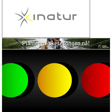
nikkel i hysa
02. mars 2026
Judge sides with salmon against Trump
administration in hydropower ruling
27. februar 2026
Her ser du hvor mye laks og sjøørret
det er i elvene våre
11. februar 2026
Nu starter genskabelsen af Gudenåen
ved Vestbirksøerne
11. februar 2026
Canada stengde 47 lakseoppdrett – då
kom villaksen tilbake