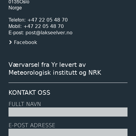
0135
Oslo
24. april 2026
Norge
ESA åpner sak mot Norge: — Vi har
Telefon
+47 22 05 48 70
hatt rett hele tiden!
Mobil
+47 22 05 48 70
E-post
post@lakseelver.no
15. april 2026
Facebook
Her sluker gjedda minst en kvart
million laks i året
Værvarsel fra Yr levert av
15. april 2026
Meteorologisk institutt og NRK
Slik rammer klimaendringene
oppdrettsnæringen
KONTAKT OSS
FULLT NAVN
15. april 2026
Endringar i laksefisket for 2026
E-POST ADRESSE