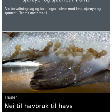
kommer ut av elva
Alle forvaltningslag og foreninger i elver med laks, sjørøye og
sjøørret i Troms inviteres til...
20. mai 2026
Naturvernforbundet i Stjørdal og
Meråker arrangerer naturgledetur på
Hellstranda
07. mai 2026
Årets overvåking av lakselus er i gang
07. mai 2026
Slik kartlegges unglaksens utvandring
Trusler
06. mai 2026
Nei til havbruk til havs
Norwegian fish farms polluting fjords