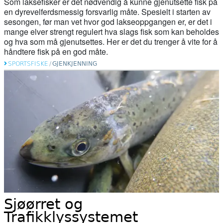
Som laksefisker er det nødvendig å kunne gjenutsette fisk på
en dyrevelferdsmessig forsvarlig måte. Spesielt i starten av
sesongen, før man vet hvor god lakseoppgangen er, er det i
mange elver strengt regulert hva slags fisk som kan beholdes
og hva som må gjenutsettes. Her er det du trenger å vite for å
håndtere fisk på en god måte.
SPORTSFISKE
/
GJENKJENNING
Sjøørret og
Trafikklyssystemet