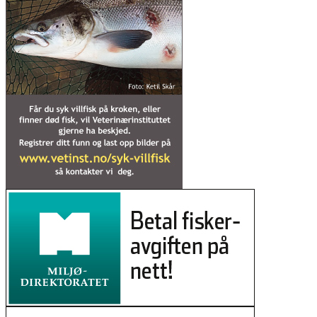
rasere elva
25. mars 2026
Nye teljingar gir håp for villaksen
18. mars 2026
Nasjonalt laksevassdrag: – Aldri sett
slike skader på laks
06. mars 2026
Fisken er tilbake i Skibotnregionen
etter gyro-kamp
03. mars 2026
Repparfjorden: Jo nærmere
gruvedeponiet, jo mer bly, krom og