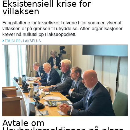
Eksistensiell krise for
02. juni 2026
villaksen
Tanaelva: Nesten all laks dør før de
Fangsttallene for laksefisket i elvene i fjor sommer, viser at
kommer ut av elva
villaksen er på grensen til utryddelse. Atten organisasjoner
krever nå nullutslipp i lakseoppdrett.
20. mai 2026
TRUSLER
/
LAKSELUS
Naturvernforbundet i Stjørdal og
Meråker arrangerer naturgledetur på
Hellstranda
07. mai 2026
Årets overvåking av lakselus er i gang
07. mai 2026
Slik kartlegges unglaksens utvandring
Avtale om