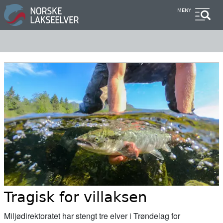
Hopp
MENY
til
hovedinnhold
Tragisk for villaksen
Miljødirektoratet har stengt tre elver i Trøndelag for