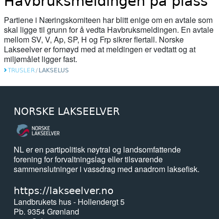
Havbruksmeldingen på plass
06. mai 2026
Partiene i Næringskomiteen har blitt enige om en avtale som
Norwegian fish farms polluting fjords
skal ligge til grunn for å vedta Havbruksmeldingen. En avtale
with waste likened to ‘raw sewage of
mellom SV, V, Ap, SP, H og Frp sikrer flertall. Norske
Lakseelver er fornøyd med at meldingen er vedtatt og at
millions of people’
miljømålet ligger fast.
04. mai 2026
TRUSLER
/
LAKSELUS
Nesten 16.000 fisk ble sortert med
kunstig intelligens i fjor
NORSKE LAKSEELVER
04. mai 2026
Pollution incident in Moray river 'wipes
out' salmon population
NL er en partipolitisk nøytral og landsomfattende
forening for forvaltningslag eller tilsvarende
sammenslutninger i vassdrag med anadrom laksefisk.
24. april 2026
ESA opnar sak mot Noreg for
https://lakseelver.no
gruvedeponering i Førdefjorden
Landbrukets hus - Hollendergt 5
Pb. 9354 Grønland