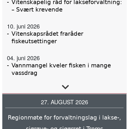
Vitenskapelig råd for lakseforvaltning:
– Svært krevende
10. juni 2026
Vitenskapsrådet fraråder
fiskeutsettinger
04. juni 2026
Vannmangel kveler fisken i mange
vassdrag
02. juni 2026
Forskning, kunnskap, handling
27. AUGUST 2026
Regionmøte for forvaltningslag i lakse-,
02. juni 2026
Tanaelva: Nesten all laks dør før de
sjørøye- og sjøørret i Troms