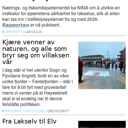
Nærings- og fiskeridepartementet
ba
NINA
om å utvikle en
indikator for sjøørretens sårbarhet for lakselus, slik at arten
kan tas inn i trafikklyssystemet fra og med 2026.
er nå publisert.
Rapporten
OPPDRETT
/
LAKSELUS
Kjære venner av
naturen, og alle som
bryr seg om villaksen
vår
I dag står vi her utenfor Sogn og
Fjordane tingrett, fordi en av våre
unike fjorder – Førdefjorden – står i
fare for å bli fylt med gruveavfall
mens vi venter på at Høyesterett
skal si et endelig nei til denne
feilslåtte politikken.
NASJONAL LAKSEFJORD
/
GRUVEDRIFT
Fra Lakselv til Elv