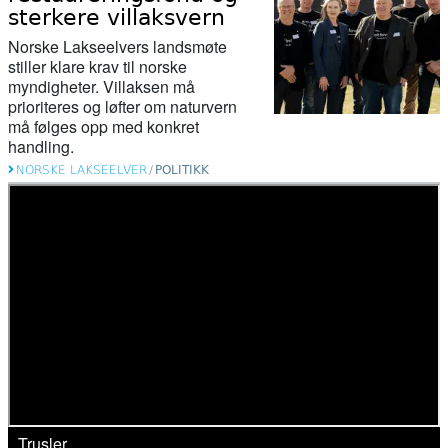
sterkere villaksvern
Norske Lakseelvers landsmøte
stiller klare krav til norske
myndigheter. Villaksen må
prioriteres og løfter om naturvern
må følges opp med konkret
handling.
NORSKE LAKSEELVER
/
POLITIKK
Trusler