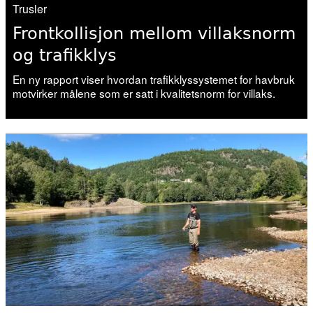
Trusler
19. juni 2026
Frontkollisjon mellom villaksnorm
Vitenskapelig råd for lakseforvaltning:
og trafikklys
– Svært krevende
En ny rapport viser hvordan trafikklyssystemet for havbruk
motvirker målene som er satt i kvalitetsnorm for villaks.
10. juni 2026
Vitenskapsrådet fraråder
fiskeutsettinger
04. juni 2026
Vannmangel kveler fisken i mange
vassdrag
02. juni 2026
Forskning, kunnskap, handling