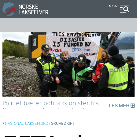
Hopp
MENY
til
hovedinnhold
Politiet bærer botr aksjonister fra
LES MER
Natur og Ungdom. Foto Emil
Kvebæk Øvretvei / NU
NASJONAL LAKSEFJORD
/
GRUVEDRIFT