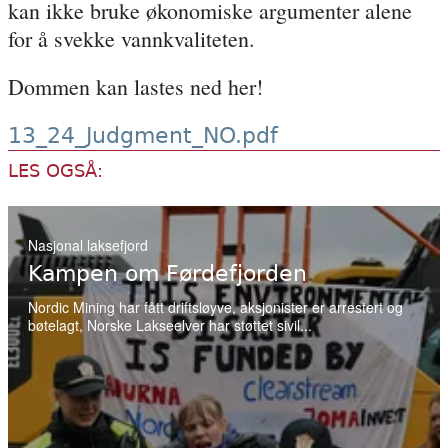
kan ikke bruke økonomiske argumenter alene
for å svekke vannkvaliteten.
Dommen kan lastes ned her!
13_24_Judgment_NO.pdf
LES OGSÅ:
Nasjonal laksefjord
Kampen om Førdefjorden
Nordic Mining har fått driftsløyve, aksjonister er arrestert og
bøtelagt, Norske Lakseelver har støttet sivil...