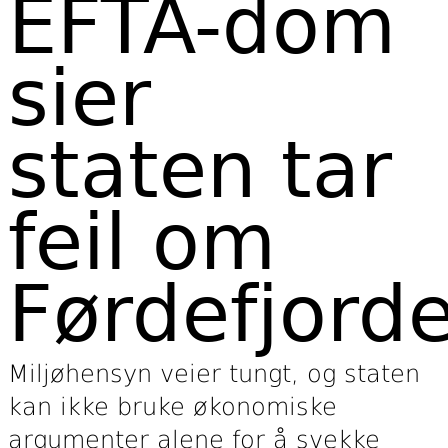
EFTA-dom
sier
staten tar
feil om
Førdefjord
Miljøhensyn veier tungt, og staten
kan ikke bruke økonomiske
argumenter alene for å svekke