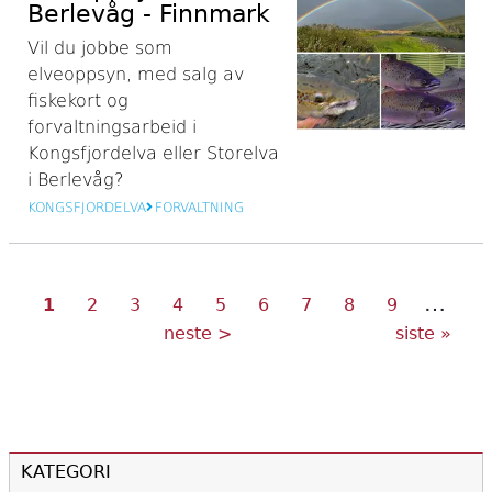
Berlevåg - Finnmark
Vil du jobbe som
elveoppsyn, med salg av
fiskekort og
forvaltningsarbeid i
Kongsfjordelva eller Storelva
i Berlevåg?
KONGSFJORDELVA
FORVALTNING
…
Nåværende
Side
Side
Side
Side
Side
Side
Side
Side
Sider
1
2
3
4
5
6
7
8
9
side
Neste
Siste
neste >
siste »
side
side
KATEGORI