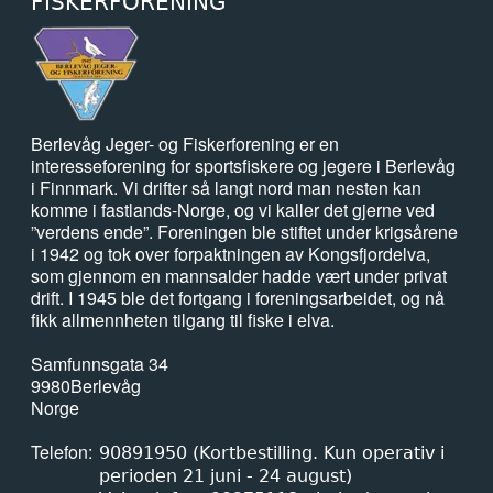
FISKERFORENING
Berlevåg Jeger- og Fiskerforening er en
interesseforening for sportsfiskere og jegere i Berlevåg
i Finnmark. Vi drifter så langt nord man nesten kan
komme i fastlands-Norge, og vi kaller det gjerne ved
”verdens ende”. Foreningen ble stiftet under krigsårene
i 1942 og tok over forpaktningen av Kongsfjordelva,
som gjennom en mannsalder hadde vært under privat
drift. I 1945 ble det fortgang i foreningsarbeidet, og nå
fikk allmennheten tilgang til fiske i elva.
Samfunnsgata 34
9980
Berlevåg
Norge
Telefon
90891950 (Kortbestilling. Kun operativ i
perioden 21 juni - 24 august)