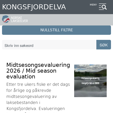
Hopp
KONGSFJORDELVA
MENY
til
hovedinnhold
NULLSTILL FILTRE
Midtsesongsevaluering
2026 / Mid season
evaluation
Etter tre ukers fiske er det dags
for årlige og påkrevde
midtsesongevaluering av
laksebestanden i
Kongsfjordelva. Evalueringen