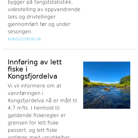
bygger på fangststatistikk,
videotelling av oppvandrende
laks og drivtellinger
gjennomført før og under
sesongen.
KONGSFJORDELVA
Innføring av lett
fiske i
Kongsfjordelva
Vi vil informere om at
vannføringen i
Kongsfjordelva nå er målt til
4,7 m³/s. I henhold til
gjeldende fiskeregler er
grensen for lett fiske
passert, og lett fiske
innføres med umiddelbar