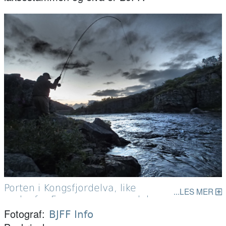
Porten i Kongsfjordelva, like
LES MER
nedenfor Fossen er en særdeles
populær og mye brukt fiskeplass
Fotograf
BJFF Info
gjennom hele sesongen.