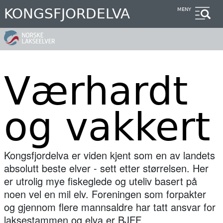
Hopp
KONGSFJORDELVA
MENY
til
hovedinnhold
Værhardt
og vakkert
Kongsfjordelva er viden kjent som en av landets
absolutt beste elver - sett etter størrelsen. Her
er utrolig mye fiskeglede og uteliv basert på
noen vel en mil elv. Foreningen som forpakter
og gjennom flere mannsaldre har tatt ansvar for
laksestammen og elva er BJFF.