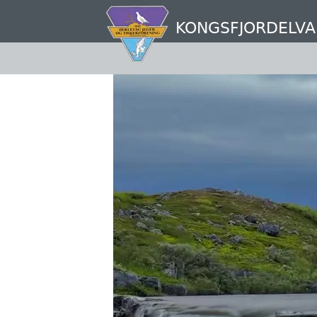
Hopp
til
KONGSFJORDELVA
hovedinnhold