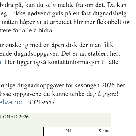
 bidra på, kan du selv melde fra om det. Da kan
deg – ikke nødvendigvis på en fast dugnadshelg
n måten håper vi at arbeidet blir mer fleksibelt og
ttere for alle å bidra.
var ønskelig med en åpen disk der man fikk
øpende dugndsoppgaver. Det er nå etablert her:
. Her ligger også kontaktinformasjon til alle
n
reløpige dugnadsoppgaver for sesongen 2026 her -
 disse oppgavene du kunne tenke deg å gjøre!
- 90219557
lva.no
UGNAD 2026
Når
Status