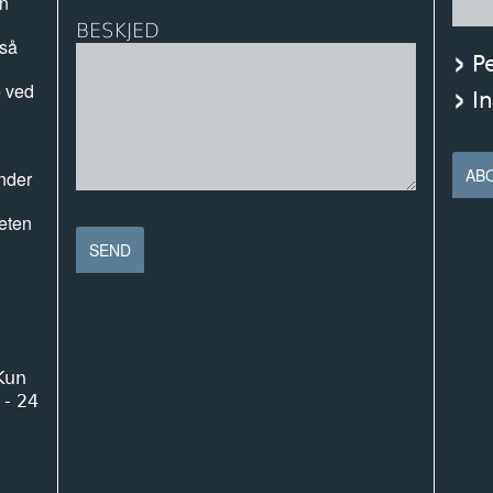
en
BESKJED
 så
P
e ved
I
nder
heten
 Kun
 - 24