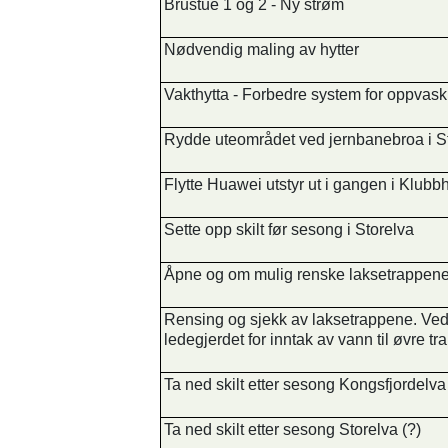
Brustue 1 og 2 - Ny strøm
Nødvendig maling av hytter
Vakthytta - Forbedre system for oppvask
Rydde uteområdet ved jernbanebroa i S
Flytte Huawei utstyr ut i gangen i Klubbh
Sette opp skilt før sesong i Storelva
Åpne og om mulig renske laksetrappene
Rensing og sjekk av laksetrappene. Ve
ledegjerdet for inntak av vann til øvre tr
Ta ned skilt etter sesong Kongsfjordelva
Ta ned skilt etter sesong Storelva (?)