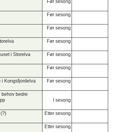
Før sesong
Før sesong
Før sesong
torelva
Før sesong
uset i Storelva
Før sesong
Før sesong
 i Kongsfjordelva
Før sesong
d behov bedre
app
I sesong
 (?)
Etter sesong
Etter sesong