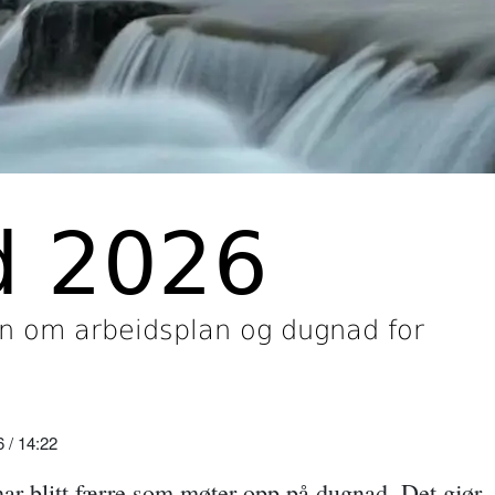
d 2026
n om arbeidsplan og dugnad for
/ 14:22
 har blitt færre som møter opp på dugnad. Det gjør