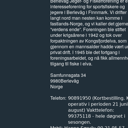
Berlevåg Jeger- og Fiskerforening er 
interesseforening for sportsfiskere og
jegere i Berlevåg i Finnmark. Vi drifter
langt nord man nesten kan komme i
fastlands-Norge, og vi kaller det gjern
”verdens ende”. Foreningen ble stiftet
under krigsårene i 1942 og tok over
forpaktningen av Kongsfjordelva, som
gjennom en mannsalder hadde vært u
privat drift. I 1945 ble det fortgang i
foreningsarbeidet, og nå fikk allmenn
tilgang til fiske i elva.
Samfunnsgata 34
9980
Berlevåg
Norge
Telefon
90891950 (Kortbestilling.
operativ i perioden 21 juni
august) Vakttelefon:
99375118 - hele døgnet i
sesongen.
Mobil