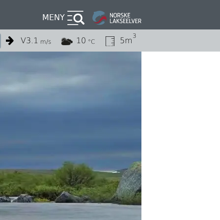
MENY
3
V
3.1
10
5m
m/s
°C