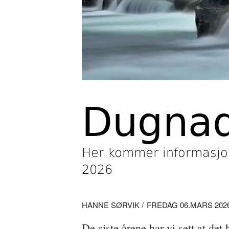
Dugna
Her kommer informasjo
2026
HANNE SØRVIK
FREDAG 06.MARS 2026 
De siste årene har vi sett at det