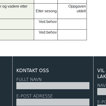
er og vadere etter
Oppgaven
Etter sesong
utdelt
Ved behov
Ved behov
KONTAKT OSS
VIL
LA
FULLT NAVN
NAV
E-POST ADRESSE
E-P