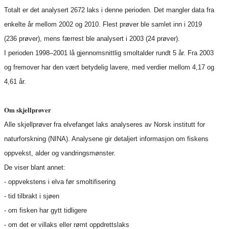
Totalt er det analysert 2672 laks i denne perioden. Det mangler data fra
enkelte år mellom 2002 og 2010. Flest prøver ble samlet inn i 2019
(236 prøver), mens færrest ble analysert i 2003 (24 prøver).
I perioden 1998–2001 lå gjennomsnittlig smoltalder rundt 5 år. Fra 2003
og fremover har den vært betydelig lavere, med verdier mellom 4,17 og
4,61 år.
Om skjellprøver
Alle skjellprøver fra elvefanget laks analyseres av Norsk institutt for
naturforskning (NINA). Analysene gir detaljert informasjon om fiskens
oppvekst, alder og vandringsmønster.
De viser blant annet:
- oppvekstens i elva før smoltifisering
- tid tilbrakt i sjøen
- om fisken har gytt tidligere
- om det er villaks eller rømt oppdrettslaks