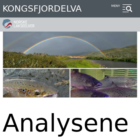
Hopp
KONGSFJORDELVA
MENY
til
hovedinnhold
Analysene