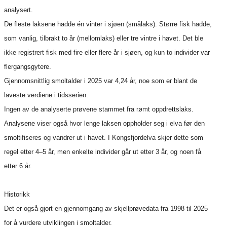
analysert.
De fleste laksene hadde én vinter i sjøen (smålaks). Større fisk hadde,
som vanlig, tilbrakt to år (mellomlaks) eller tre vintre i havet. Det ble
ikke registrert fisk med fire eller flere år i sjøen, og kun to individer var
flergangsgytere.
Gjennomsnittlig smoltalder i 2025 var 4,24 år, noe som er blant de
laveste verdiene i tidsserien.
Ingen av de analyserte prøvene stammet fra rømt oppdrettslaks.
Analysene viser også hvor lenge laksen oppholder seg i elva før den
smoltifiseres og vandrer ut i havet. I Kongsfjordelva skjer dette som
regel etter 4–5 år, men enkelte individer går ut etter 3 år, og noen få
etter 6 år.
Historikk
Det er også gjort en gjennomgang av skjellprøvedata fra 1998 til 2025
for å vurdere utviklingen i smoltalder.