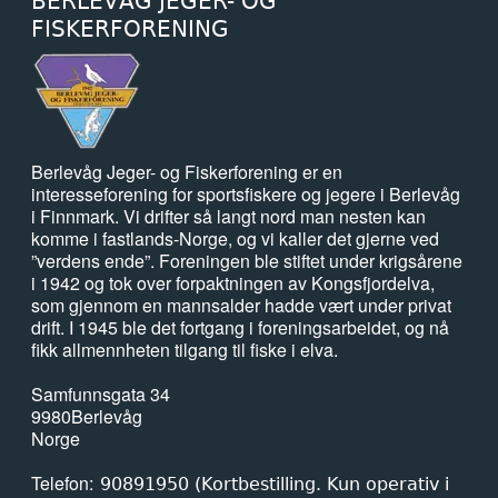
BERLEVÅG JEGER- OG
FISKERFORENING
Berlevåg Jeger- og Fiskerforening er en
interesseforening for sportsfiskere og jegere i Berlevåg
i Finnmark. Vi drifter så langt nord man nesten kan
komme i fastlands-Norge, og vi kaller det gjerne ved
”verdens ende”. Foreningen ble stiftet under krigsårene
i 1942 og tok over forpaktningen av Kongsfjordelva,
som gjennom en mannsalder hadde vært under privat
drift. I 1945 ble det fortgang i foreningsarbeidet, og nå
fikk allmennheten tilgang til fiske i elva.
Samfunnsgata 34
9980
Berlevåg
Norge
Telefon
90891950 (Kortbestilling. Kun operativ i