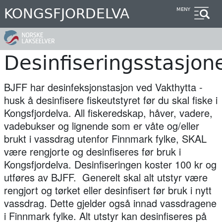
Hopp
KONGSFJORDELVA
MENY
til
hovedinnhold
Desinfiseringsstasjon
BJFF har desinfeksjonstasjon ved Vakthytta -
husk å desinfisere fiskeutstyret før du skal fiske i
Kongsfjordelva. All fiskeredskap, håver, vadere,
vadebukser og lignende som er våte og/eller
brukt i vassdrag utenfor Finnmark fylke, SKAL
være rengjorte og desinfiseres før bruk i
Kongsfjordelva. Desinfiseringen koster 100 kr og
utføres av BJFF. Generelt skal alt utstyr være
rengjort og tørket eller desinfisert før bruk i nytt
vassdrag. Dette gjelder også innad vassdragene
i Finnmark fylke. Alt utstyr kan desinfiseres på