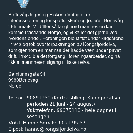
Berlevåg Jeger- og Fiskerforening er en
interesseforening for sportsfiskere og jegere i Berlevåg
i Finnmark. Vi drifter så langt nord man nesten kan
komme i fastlands-Norge, og vi kaller det gjerne ved
”verdens ende”. Foreningen ble stiftet under krigsårene
i 1942 og tok over forpaktningen av Kongsfjordelva,
som gjennom en mannsalder hadde vært under privat
drift. I 1945 ble det fortgang i foreningsarbeidet, og nå
fikk allmennheten tilgang til fiske i elva.
Samfunnsgata 34
9980
Berlevåg
Norge
Telefon
90891950 (Kortbestilling. Kun operativ i
perioden 21 juni - 24 august)
Vakttelefon: 99375118 - hele døgnet i
sesongen.
Mobil
Hanne Sørvik: 90 21 95 57
E-post
hanne@kongsfjordelva.no