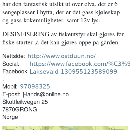
har den fantastisk utsikt ut over elva. det er 6
sengeplasser i hytta, der er det gass kjøleskap
og gass kokemuligheter, samt 12v lys.
DESINFISERING av fiskeutstyr skal gjøres før
fiske starter ,å det kan gjøres oppe på gården.
Nettside
http://www.ostduun.no/
Social:
https://www.facebook.com/%C3%
Facebook
Laksevald-130955123589099
Mobil
97098325
E-post
j-lands@online.no
Skottleikvegen 25
7870
GRONG
Norge