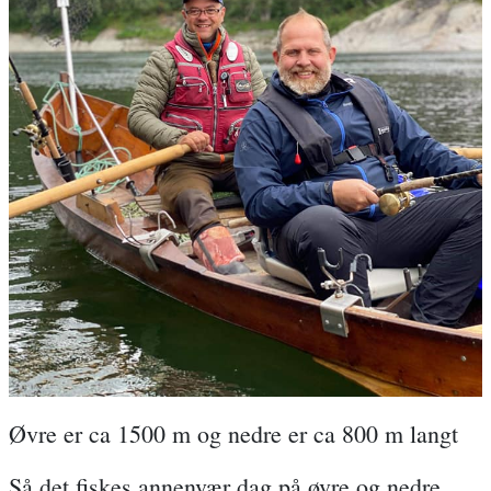
Øvre er ca 1500 m og nedre er ca 800 m langt
Så det fiskes annenvær dag på øvre og nedre,