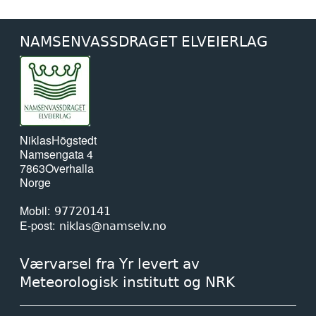
NAMSENVASSDRAGET ELVEIERLAG
Niklas
Högstedt
Namsengata 4
7863
Overhalla
Norge
Mobil
97720141
E-post
niklas@namselv.no
Værvarsel fra Yr levert av
Meteorologisk institutt og NRK