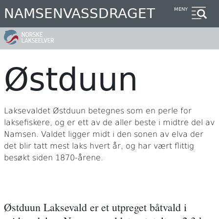
Hopp
NAMSENVASSDRAGET
MENY
til
hovedinnhold
Østduun
Laksevaldet Østduun betegnes som en perle for
laksefiskere, og er ett av de aller beste i midtre del av
Namsen. Valdet ligger midt i den sonen av elva der
det blir tatt mest laks hvert år, og har vært flittig
besøkt siden 1870-årene.
Østduun Laksevald er et utpreget båtvald i