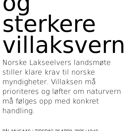
og
sterkere
villaksvern
Norske Lakseelvers landsmøte
stiller klare krav til norske
myndigheter. Villaksen må
prioriteres og løfter om naturvern
må følges opp med konkret
handling.
PÅL MUGAAS
TIRSDAG 28.APRIL 2026 / 12:10