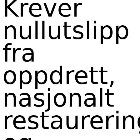
Krever
styremedlem Øystein Iselvmo,
styremedlem Eiliv Erdal,
styremedlem for Norges
nullutslipp
Bondelag Finn Erlend Ødegaard
og styremedlem for Norsk
Skogeierforbund Gudbrand
fra
Gullsvik.
oppdrett,
nasjonalt
restaureri