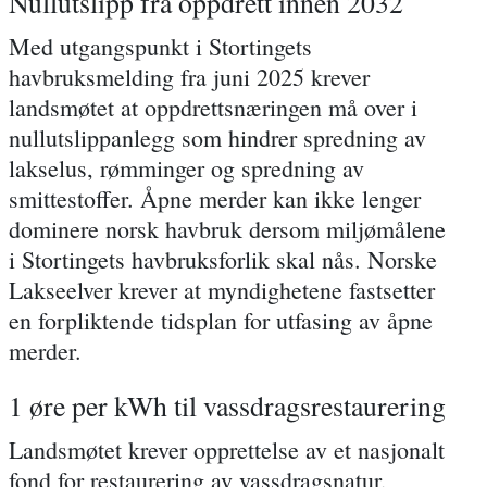
Nullutslipp fra oppdrett innen 2032
Med utgangspunkt i Stortingets
havbruksmelding fra juni 2025 krever
landsmøtet at oppdrettsnæringen må over i
nullutslippanlegg som hindrer spredning av
lakselus, rømminger og spredning av
smittestoffer. Åpne merder kan ikke lenger
dominere norsk havbruk dersom miljømålene
i Stortingets havbruksforlik skal nås. Norske
Lakseelver krever at myndighetene fastsetter
en forpliktende tidsplan for utfasing av åpne
merder.
1 øre per kWh til vassdragsrestaurering
Landsmøtet krever opprettelse av et nasjonalt
fond for restaurering av vassdragsnatur,