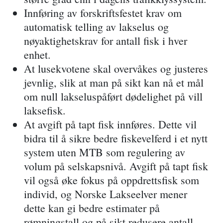
Innføring av forskriftsfestet krav om
automatisk telling av lakselus
og
nøyaktighetskrav
for
antall fisk
i hver
enhet.
At lusekvotene skal overvåkes og justeres
jevnlig, slik at man på sikt kan nå et
mål
om null lakseluspåført dødelighet på vill
laksefisk
.
At
avgift på tapt fisk
innføres. Dette vil
bidra til å sikre bedre fiskevelferd i et nytt
system uten MTB som regulering av
volum på selskapsnivå. Avgift på tapt fisk
vil også øke fokus på oppdrettsfisk som
individ, og Norske Lakseelver mener
dette kan gi bedre estimater på
rømningstall og på sikt redusere antall