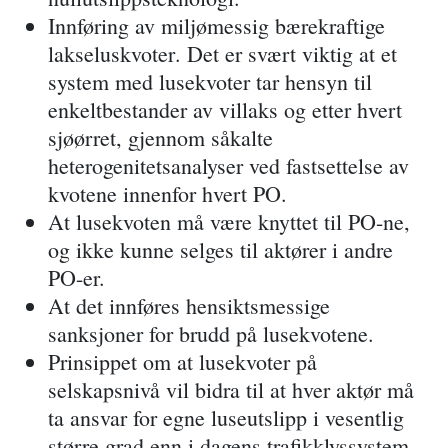
Innføring av
miljømessig bærekraftige
lakseluskvoter
. Det er svært viktig at et
system med lusekvoter tar hensyn til
enkeltbestander av villaks
og etter hvert
sjøørret, gjennom såkalte
heterogenitetsanalyser ved fastsettelse av
kvotene innenfor hvert PO.
At lusekvoten må være knyttet til PO-ne,
og ikke kunne selges til aktører i andre
PO-er.
At det innføres hensiktsmessige
sanksjoner for brudd på lusekvotene.
Prinsippet om at lusekvoter på
selskapsnivå vil bidra til at hver aktør må
ta ansvar for egne luseutslipp i vesentlig
større grad enn i dagens trafikklyssystem.