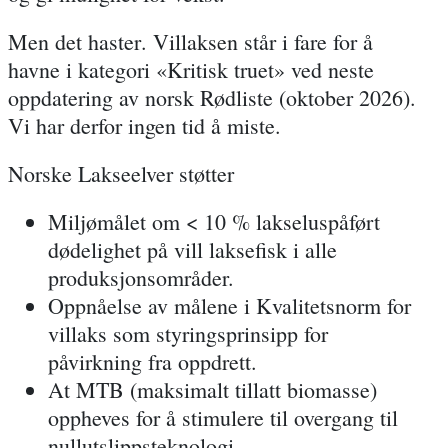
Men
det haster
. Villaksen står i fare for å
havne i kategori «Kritisk truet» ved neste
oppdatering av norsk Rødliste (oktober 2026).
Vi har derfor
ingen tid å miste.
Norske Lakseelver støtter
Miljømålet
om < 10 % lakseluspåført
dødelighet på vill laksefisk i alle
produksjonsområder.
Oppnåelse av målene i
Kvalitetsnorm for
villaks
som
styringsprinsipp
for
påvirkning fra oppdrett.
At
MTB
(maksimalt tillatt biomasse)
oppheves
for å stimulere til overgang til
nullutslippsteknologi.