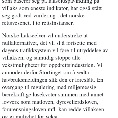
som baserer seg på lakseluspåvirkning på
villaks som eneste indikator, har også stått
seg godt ved vurdering i det norske
rettsvesenet, i to rettsinstanser.
Norske Lakseelver vil understreke at
nullalternativet
, det vil si å fortsette med
dagens trafikksystem
vil føre til utryddelse av
villaksen
, og samtidig
stoppe alle
vekstmuligheter
for oppdrettsindustrien. Vi
anmoder
derfor
Stortinget
om å
vedta
havbruksmeldingen
slik den er foreslått. En
overgang til regulering med miljømessig
bærekraftige lusekvoter sammen med annet
lovverk som matloven, dyrevelferdsloven,
forurensningsloven mfl. kan redde villaksen
og gi mulighet for vekst.