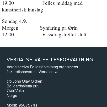
19:00 Felles middag med
kunstnerisk innslag
Søndag 4.9.
Morgen Synfaring på Ørin
12:00 Vassdragstreffet slutt
VERDALSELVA FELLESFORVALTNING
Verdalseelva Fellesforvaltning organiserer
fiskerettshaverne i Verdalselva.
c/o John Olav Oldren
Bollgardssletta 205
7660
Vuku
Norge
Mobil
95075741