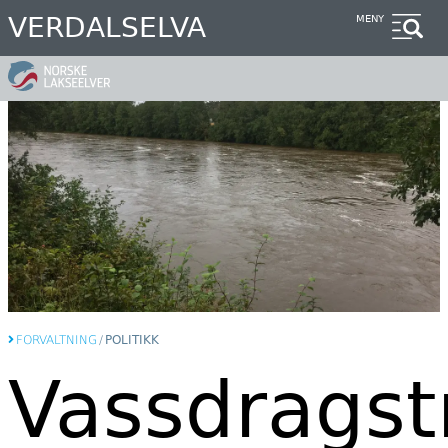
Hopp
VERDALSELVA
MENY
til
hovedinnhold
FORVALTNING
/
POLITIKK
Vassdragst