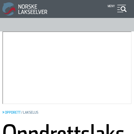
Hopp
MENY
til
hovedinnhold
OPPDRETT
/
LAKSELUS
Oppdrettslaks