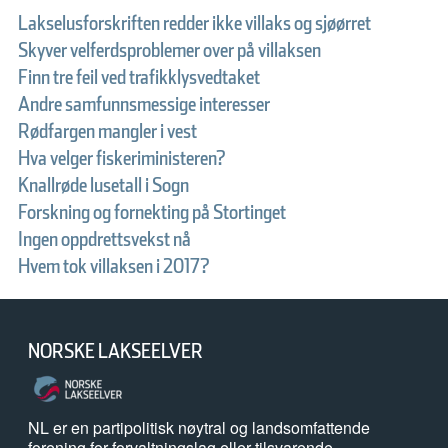
Lakselusforskriften redder ikke villaks og sjøørret
Skyver velferdsproblemer over på villaksen
Finn tre feil ved trafikklysvedtaket
Andre samfunnsmessige interesser
Rødfargen mangler i vest
Hva velger fiskeriministeren?
Knallrøde lusetall i Sogn
Forskning og fornekting på Stortinget
Ingen oppdrettsvekst nå
Hvem tok villaksen i 2017?
NORSKE LAKSEELVER
NL er en partipolitisk nøytral og landsomfattende
forening for forvaltningslag eller tilsvarende