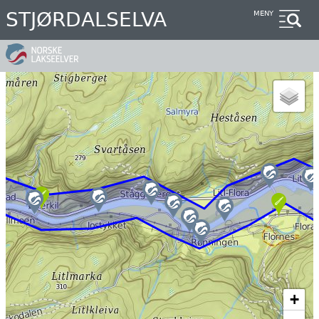
Hopp
STJØRDALSELVA
MENY
til
hovedinnhold
+