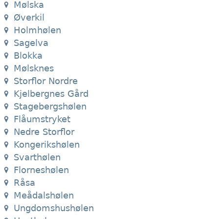
Mølska
Øverkil
Holmhølen
Sagelva
Blokka
Mølsknes
Storflor Nordre
Kjelbergnes Gård
Stagebergshølen
Flåumstryket
Nedre Storflor
Kongerikshølen
Svarthølen
Florneshølen
Råsa
Meådalshølen
Ungdomshushølen