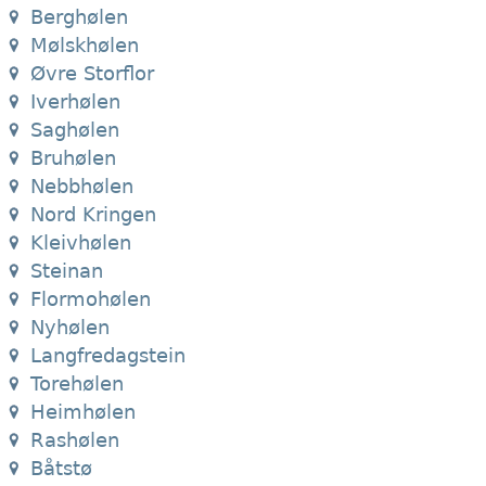
Berghølen
Mølskhølen
Øvre Storflor
Iverhølen
Saghølen
Bruhølen
Nebbhølen
Nord Kringen
Kleivhølen
Steinan
Flormohølen
Nyhølen
Langfredagstein
Torehølen
Heimhølen
Rashølen
Båtstø