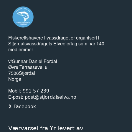
Fiskerettshavere i vassdraget er organisert i
Stjørdalsvassdragets Elveeierlag som har 140
medlemmer.
v/Gunnar Daniel Fordal
Øvre Terrassevei 6
7506
Stjørdal
Norge
Mobil
991 57 239
E-post
post@stjordalselva.no
Facebook
Værvarsel fra Yr levert av