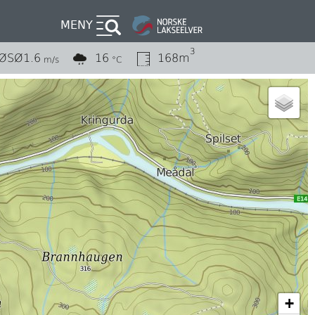
MENY
3
ØSØ
1.6
16
168m
m/s
°C
+