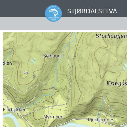
Hopp
til
STJØRDALSELVA
hovedinnhold