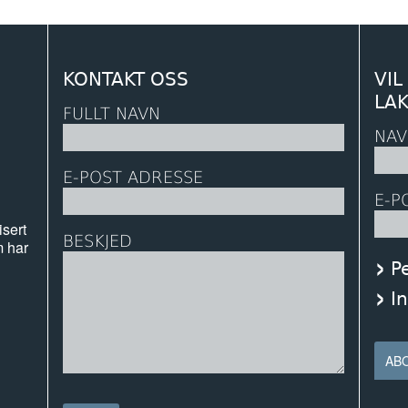
KONTAKT OSS
VIL
LA
FULLT NAVN
NAV
E-POST ADRESSE
E-P
isert
BESKJED
m har
P
I