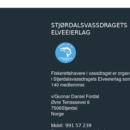
STJØRDALSVASSDRAGETS
ELVEEIERLAG
Fiskerettshavere i vassdraget er organ
i Stjørdalsvassdragets Elveeierlag so
140 medlemmer.
v/Gunnar Daniel Fordal
Øvre Terrassevei 6
7506
Stjørdal
Norge
Mobil
991 57 239