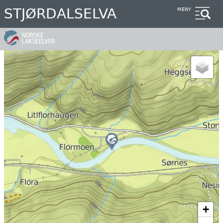
Hopp
STJØRDALSELVA
MENY
til
hovedinnhold
+