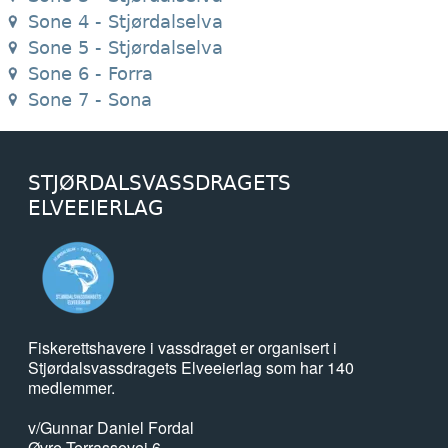
Sone 4 - Stjørdalselva
Sone 5 - Stjørdalselva
Sone 6 - Forra
Sone 7 - Sona
STJØRDALSVASSDRAGETS
ELVEEIERLAG
Fiskerettshavere i vassdraget er organisert i
Stjørdalsvassdragets Elveeierlag som har 140
medlemmer.
v/Gunnar Daniel Fordal
Øvre Terrassevei 6