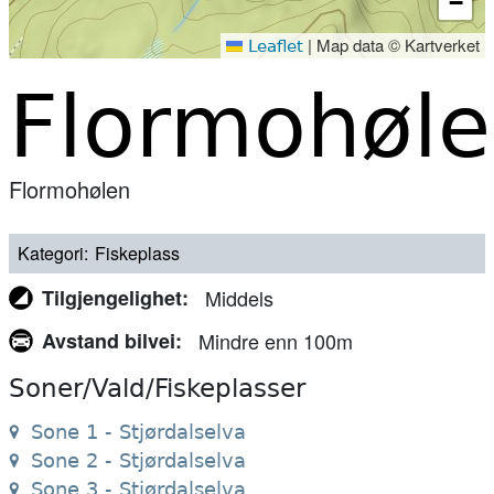
−
|
Map data © Kartverket
Leaflet
Flormohøl
Flormohølen
Kategori
Fiskeplass
Tilgjengelighet
Middels
Avstand bilvei
Mindre enn 100m
Soner/Vald/Fiskeplasser
Sone 1 - Stjørdalselva
Sone 2 - Stjørdalselva
Sone 3 - Stjørdalselva