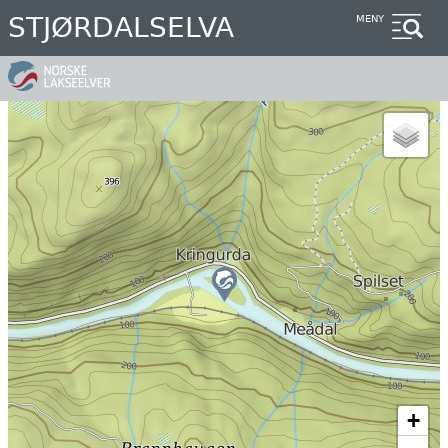
Hopp
STJØRDALSELVA
MENY
til
hovedinnhold
+