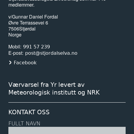
medlemmer.
v/Gunnar Daniel Fordal
Øvre Terrassevei 6
7506
Stjørdal
Norge
Mobil
991 57 239
E-post
post@stjordalselva.no
Facebook
Værvarsel fra Yr levert av
Meteorologisk institutt og NRK
KONTAKT OSS
FULLT NAVN