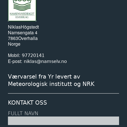
Niklas
Högstedt
Namsengata 4
7863
Overhalla
Norge
Mobil
97720141
E-post
niklas@namselv.no
Værvarsel fra Yr levert av
Meteorologisk institutt og NRK
KONTAKT OSS
FULLT NAVN