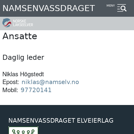
Hopp
NAMSENVASSDRAGET
MENY
til
hovedinnhold
Ansatte
Daglig leder
Niklas Högstedt
Epost
niklas@namselv.no
Mobil
97720141
NAMSENVASSDRAGET ELVEIERLAG